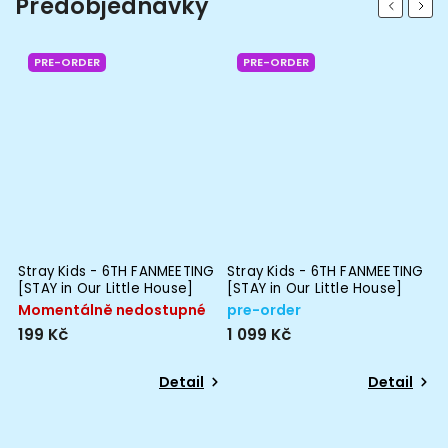
Předobjednávky
Previous
Next
PRE-ORDER
PRE-ORDER
G
Stray Kids - 6TH FANMEETING
Stray Kids - 6TH FANMEETING
S
[STAY in Our Little House]
[STAY in Our Little House]
&
SPECIAL TRADING CARD
SKZOO PLUSH TOY Ver.
V
Momentálně nedostupné
pre-order
M
199 Kč
1 099 Kč
6
Detail
Detail