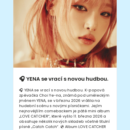
🎧 YENA se vrací s novou hudbou.
🎧 YENA se vrací s novou hudbou. K-popová
zpěvačka Choi Ye-na, známá pod uměleckým
jménem YENA, se v březnu 2026 vrátila na
hudební scénu s novými písničkami. Jejím
nejnovějším comebackem je páté mini album
„LOVE CATCHER“, které vyšlo 11. března 2026 a
obsahuje několik nových skladeb včetně titulní
písně „Catch Catch“. 💿 Album LOVE CATCHER