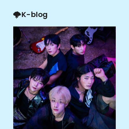
🌩K-blog