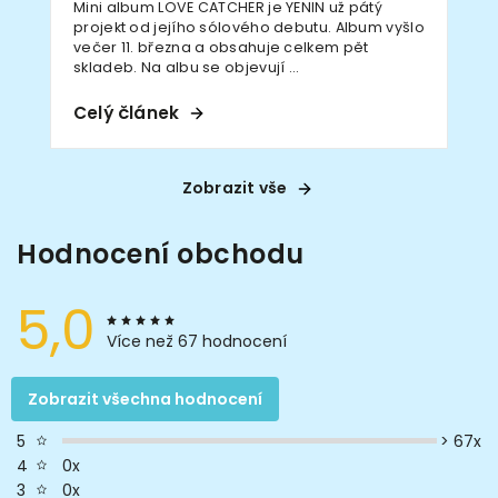
Mini album LOVE CATCHER je YENIN už pátý
projekt od jejího sólového debutu. Album vyšlo
večer 11. března a obsahuje celkem pět
skladeb. Na albu se objevují ...
Celý článek
Zobrazit vše
Hodnocení obchodu
5,0
Více než 67 hodnocení
Zobrazit všechna hodnocení
> 67x
5
0x
4
0x
3