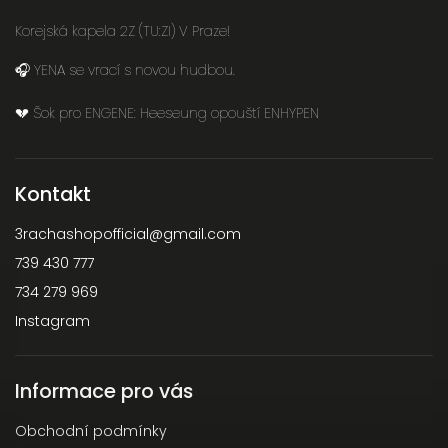
Korejská kapela 2Z (TU:ZI) V Praze!
🎧 YENA se vrací s novou hudbou.
💔 Šok pro ENGENE: Heeseung opouští ENHYPEN
Kontakt
3rachashopofficial
@
gmail.com
739 430 777
734 279 969
Instagram
Informace pro vás
Obchodní podmínky