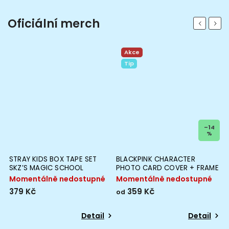
Oficiální merch
Previous
Next
Akce
Tip
–14
%
STRAY KIDS BOX TAPE SET
BLACKPINK CHARACTER
SKZ’S MAGIC SCHOOL
PHOTO CARD COVER + FRAME
SET
Momentálně nedostupné
Momentálně nedostupné
379 Kč
359 Kč
od
Detail
Detail