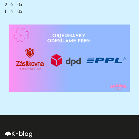
0x
2
0x
1
🌩K-blog