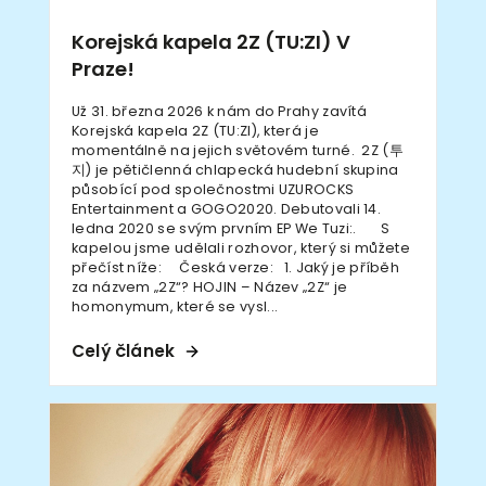
Korejská kapela 2Z (TU:ZI) V
Praze!
Už 31. března 2026 k nám do Prahy zavítá
Korejská kapela 2Z (TU:ZI), která je
momentálně na jejich světovém turné. 2Z (투
지) je pětičlenná chlapecká hudební skupina
působící pod společnostmi UZUROCKS
Entertainment a GOGO2020. Debutovali 14.
ledna 2020 se svým prvním EP We Tuzi:. S
kapelou jsme udělali rozhovor, který si můžete
přečíst níže: Česká verze: 1. Jaký je příběh
za názvem „2Z“? HOJIN – Název „2Z“ je
homonymum, které se vysl...
Celý článek