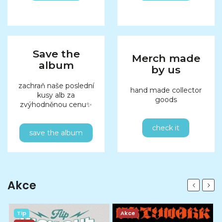
Save the
Merch made
album
by us
zachraň naše poslední
hand made collector
kusy alb za
goods
zvýhodněnou cenu✨
check it
save the album
Akce
Previous
Next
Tip
Akce