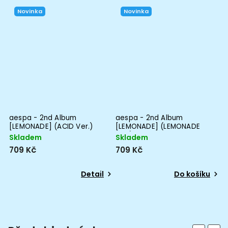
Novinka
Novinka
aespa - 2nd Album
aespa - 2nd Album
Z
[LEMONADE] (ACID Ver.)
[LEMONADE] (LEMONADE
Ver.)
Skladem
Skladem
S
709 Kč
709 Kč
9
Detail
Do košíku