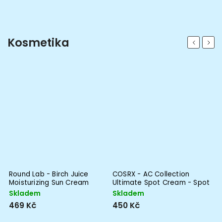
Kosmetika
Previous
Next
Round Lab - Birch Juice
COSRX - AC Collection
Moisturizing Sun Cream
Ultimate Spot Cream - Spot
SPF50+ PA++++ -
Cream for Inflammation -
Skladem
Skladem
Moisturizing SPF Cream - 50
30g
469 Kč
450 Kč
ml