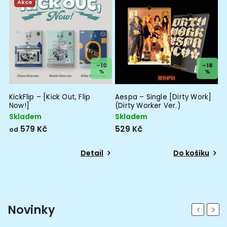
Akce
5
–10
–18
%
%
KickFlip – [Kick Out, Flip
Aespa – Single [Dirty Work]
S
Now!]
(Dirty Worker Ver.)
(
Skladem
Skladem
S
579 Kč
529 Kč
7
od
Detail
Do košíku
Novinky
Previous
Next