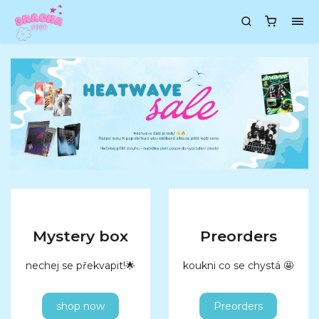
Mystery box
Preorders
nechej se překvapit!🌟
koukni co se chystá 🤩
shop now
Preorders