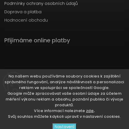
Podmínky ochrany osobních údajů
Doprava a platba
Hodnocení obchodu
Přijímáme online platby
Instagram
Na našem webu používáme soubory cookies k zajištění
správného fungování, analýze návštěvnosti a personalizaci
reklam ve spolupráci se společností Google.
Google může zpracovávat vaše osobní údaje za účelem
měření výkonu reklam a obsahu, poznání publika či vývoje
produktů.
Ať už ti nic neunikne!
Více informací naleznete
zde
.
Svůj souhlas můžete kdykoli upravit v nastavení cookies.
Copyright 2026
3RACHAshop
. Všechna práva
Nastavení