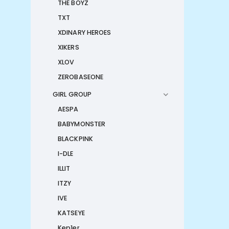
THE BOYZ
TXT
XDINARY HEROES
XIKERS
XLOV
ZEROBASEONE
GIRL GROUP
AESPA
BABYMONSTER
BLACKPINK
I-DLE
ILLIT
ITZY
IVE
KATSEYE
Kep1er