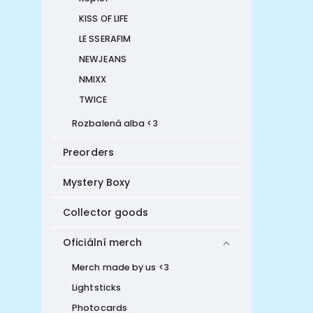
KISS OF LIFE
LE SSERAFIM
NEWJEANS
NMIXX
TWICE
Rozbalená alba <3
Preorders
Mystery Boxy
Collector goods
Oficiální merch
Merch made by us <3
Lightsticks
Photocards