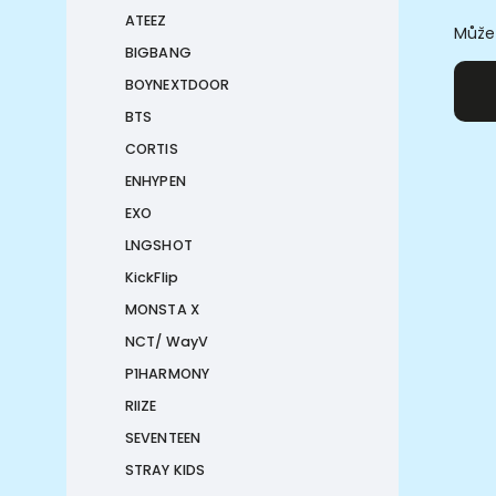
ATEEZ
Můžet
BIGBANG
BOYNEXTDOOR
BTS
CORTIS
ENHYPEN
EXO
LNGSHOT
KickFlip
MONSTA X
NCT/ WayV
P1HARMONY
RIIZE
SEVENTEEN
STRAY KIDS