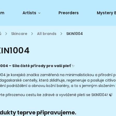
um
Artists
Preorders
Mystery 
ů
/
Skincare
/
All brands
/
SKIN1004
IN1004
004 – Síla čisté přírody pro vaši pleť
✨
004 je korejská značka zaměřená na minimalistickou a přírodní péči
agaskarské centelly, která zklidňuje, regeneruje a posiluje citliv
nění podráždění a obnovu kožní bariéry, a to s jemným složením
te přirozenou cestu ke zdravé a vyvážené pleti se SKIN1004! 🍃
dukty teprve připravujeme.