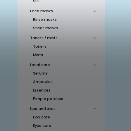
SPF
Face masks
Rinse masks
Sheet masks
Toners / mists
Toners
Mists
Local care
Serums
Ampoules
Essences
Pimple patches
Lips and eyes
Lips care
Eyes care