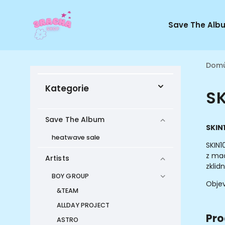
Save The Alb
Dom
Kategorie
SK
Save The Album
SKIN1
heatwave sale
SKIN1
z mad
Artists
zklid
BOY GROUP
Objev
&TEAM
ALLDAY PROJECT
Pro
ASTRO