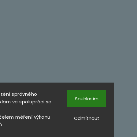
štění správného
Souhlasím
klam ve spolupráci se
čelem měření výkonu
Odmítnout
ů.