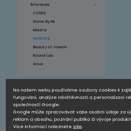
All brands
COSRX
Some By Mi
Missha
SKIN1004
Beauty of Joseon
Round Lab
Anua
Top 10 produktů
Na našem webu používáme soubory cookies k zaji
fungování, analýze návštěvnosti a personalizaci re
SKZ Mystery Box
společností Google.
790 Kč
Google může zpracovávat vaše osobní údaje za ú
Stray Kids – KARMA [The
reklam a obsahu, poznání publika či vývoje produkt
4th Full Album ]
Více informací naleznete
zde
.
(CEREMONY VER.,