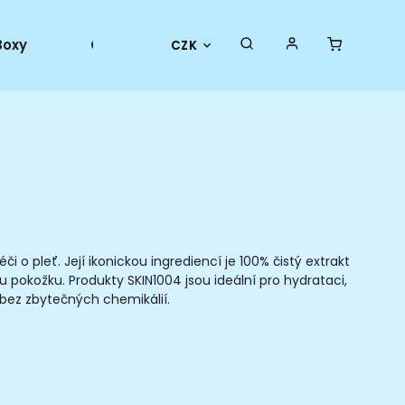
Boxy
Collector goods
Oficiální merch
CZK
 o pleť. Její ikonickou ingrediencí je 100% čistý extrakt
ou pokožku. Produkty SKIN1004 jsou ideální pro hydrataci,
 bez zbytečných chemikálií.