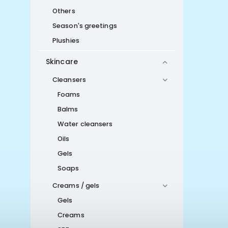
Others
Season's greetings
Plushies
Skincare
Cleansers
Foams
Balms
Water cleansers
Oils
Gels
Soaps
Creams / gels
Gels
Creams