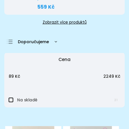
559 Kč
Zobrazit více produktů
Doporučujeme
Nejlevnější
Cena
Nejdražší
Nejprodávanější
89
Kč
2249
Kč
Abecedně
Na skladě
21