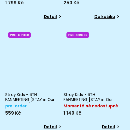
1 799 Kč
250 Kč
Detail
Do košíku
PRE-ORDER
PRE-ORDER
Stray Kids - 6TH
Stray Kids - 6TH
FANMEETING [STAY in Our
FANMEETING [STAY in Our
Little House] SKZOO SECRET
Little House] SKZOO PLUSH
pre-order
Momentálně nedostupné
PLUSH MICRO Ver.
VOICE Ver.
559 Kč
1 149 Kč
Detail
Detail