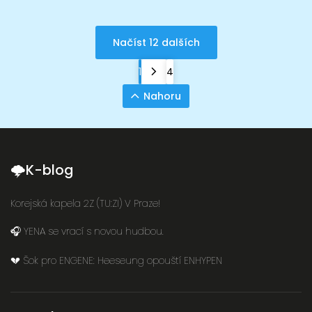
Načíst 12 dalších
1
4
Nahoru
🌩K-blog
Korejská kapela 2Z (TU:ZI) V Praze!
🎧 YENA se vrací s novou hudbou.
💔 Šok pro ENGENE: Heeseung opouští ENHYPEN