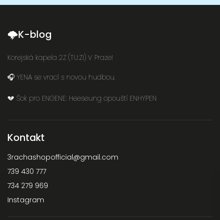
🌩K-blog
Korejská kapela 2Z (TU:ZI) V Praze!
🎧 YENA se vrací s novou hudbou.
💔 Šok pro ENGENE: Heeseung opouští ENHYPEN
Kontakt
3rachashopofficial
@
gmail.com
739 430 777
734 279 969
Instagram