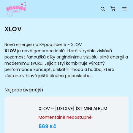
XLOV
Nová energie na K-pop scéně - XLOV
XLOV
je nová generace idolů, která si rychle získává
pozornost fanoušků díky originálnímu vizuálu, silné energii a
modernímu zvuku. Jejich styl kombinuje výrazný
performance koncept, unikátní módu a hudbu, která
zůstane v hlavě ještě dlouho po poslechu.
Nejprodávanější
XLOV – [UXLXVE] 1ST MINI ALBUM
Momentálně nedostupné
569 Kč