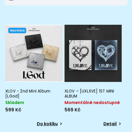
Novinka
XLOV - 2nd Mini Album
XLOV – [UXLXVE] 1ST MINI
[I,God]
ALBUM
Skladem
Momentálně nedostupné
599 Kč
569 Kč
Do košíku
Detail