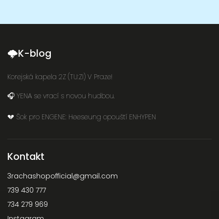
🌩K-blog
Korejská kapela 2Z (TU:ZI) V Praze!
🎧 YENA se vrací s novou hudbou.
💔 Šok pro ENGENE: Heeseung opouští ENHYPEN
Kontakt
3rachashopofficial
@
gmail.com
739 430 777
734 279 969
Instagram