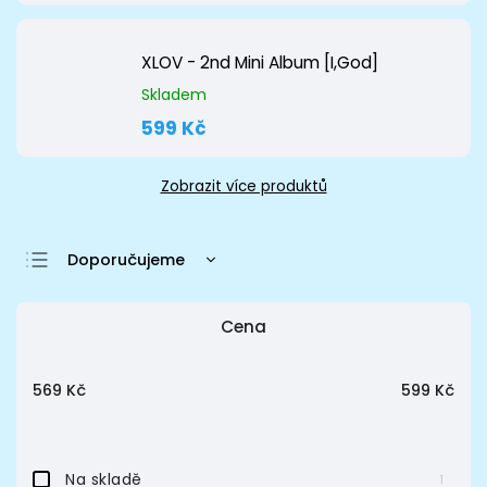
XLOV - 2nd Mini Album [I,God]
Skladem
599 Kč
Zobrazit více produktů
Doporučujeme
Nejlevnější
Cena
Nejdražší
Nejprodávanější
569
Kč
599
Kč
Abecedně
Na skladě
1