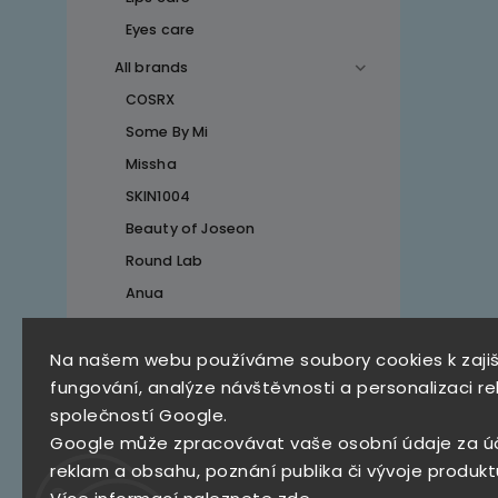
Eyes care
All brands
COSRX
Some By Mi
Missha
SKIN1004
Beauty of Joseon
Round Lab
Anua
Na našem webu používáme soubory cookies k zaji
Top 10 produktů
fungování, analýze návštěvnosti a personalizaci re
společností Google.
SKZ Mystery Box
Google může zpracovávat vaše osobní údaje za ú
790 Kč
reklam a obsahu, poznání publika či vývoje produkt