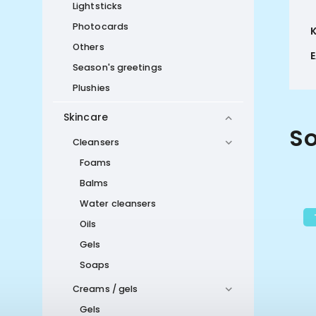
Lightsticks
Photocards
Others
Season's greetings
Plushies
Skincare
So
Cleansers
Foams
Balms
Water cleansers
Oils
Gels
Soaps
Creams / gels
Gels