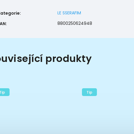
LE SSERAFIM
Kategorie
:
8800250624948
EAN
:
uvisející produkty
Tip
Tip