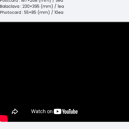
Postcard : 187×268 (mm) / 3ea
Balaclava : 230×395 (mm) / 1ea
Photocard : 55×85 (mm) / 10ea