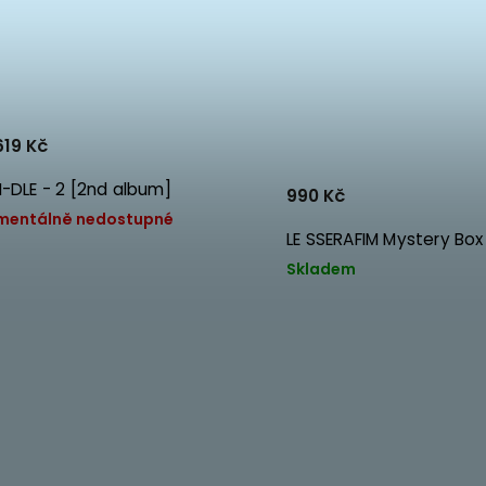
19 Kč
I-DLE - 2 [2nd album]
990 Kč
entálně nedostupné
LE SSERAFIM Mystery Box
Skladem