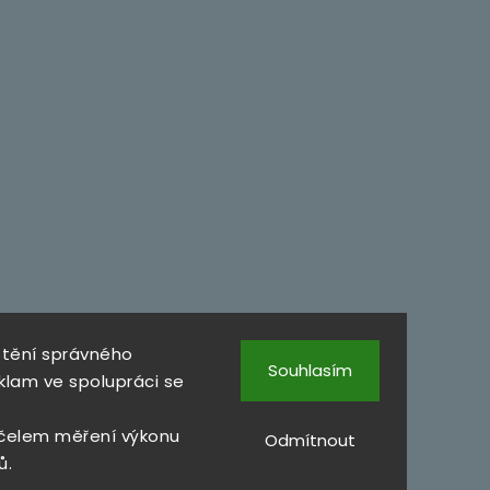
štění správného
Souhlasím
klam ve spolupráci se
čelem měření výkonu
Odmítnout
ů.