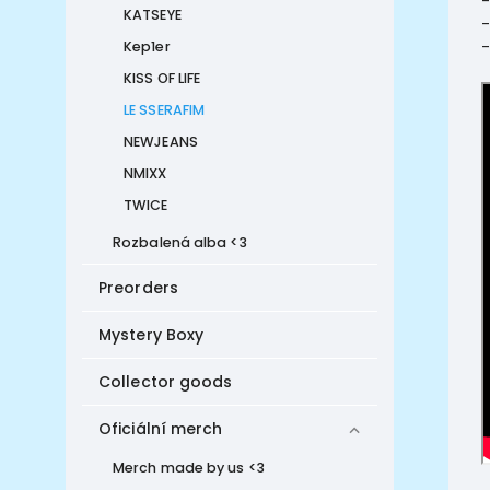
-
KATSEYE
-
-
Kep1er
KISS OF LIFE
LE SSERAFIM
NEWJEANS
NMIXX
TWICE
Rozbalená alba <3
Preorders
Mystery Boxy
Collector goods
Oficiální merch
Merch made by us <3