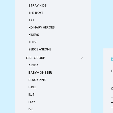
STRAY KIDS
THE BOYZ
TXT
XDINARY HEROES
XIKERS
XLOV
ZEROBASEONE
GIRL GROUP
AESPA
BABYMONSTER
BLACKPINK
I-DLE
O
ILLIT
-
ITZY
-
-
IVE