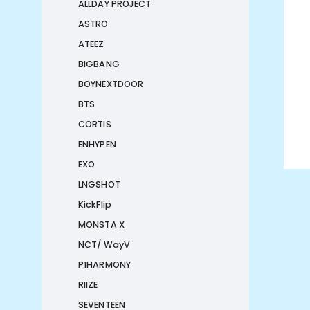
ALLDAY PROJECT
ASTRO
ATEEZ
BIGBANG
BOYNEXTDOOR
BTS
CORTIS
ENHYPEN
EXO
LNGSHOT
KickFlip
MONSTA X
NCT/ WayV
P1HARMONY
RIIZE
SEVENTEEN