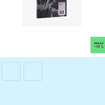
959 Kč
–10 %