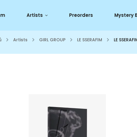
um
Artists
Preorders
Mystery 
ů
/
Artists
/
GIRL GROUP
/
LE SSERAFIM
/
LE SSERAFI