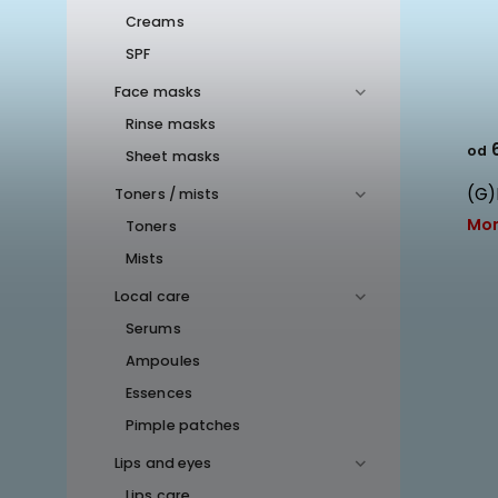
Creams
SPF
Face masks
Rinse masks
6
od
Sheet masks
(G)
Toners / mists
Mom
Toners
Mists
Local care
Serums
Ampoules
Essences
Pimple patches
Lips and eyes
Lips care