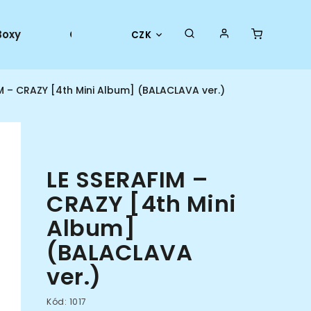
Boxy
Collector goods
Oficiální merch
CZK
M – CRAZY [4th Mini Album] (BALACLAVA ver.)
LE SSERAFIM –
CRAZY [4th Mini
Album]
(BALACLAVA
ver.)
Kód:
1017