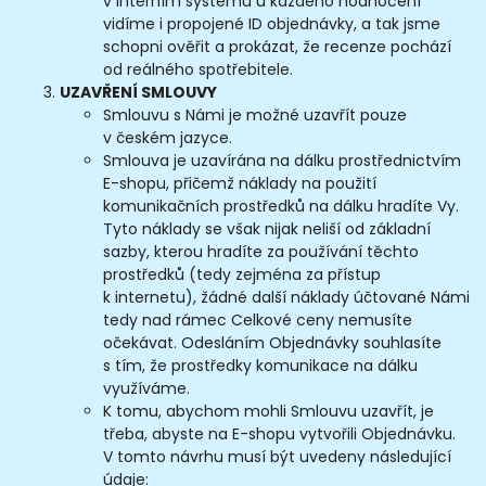
v interním systému u každého hodnocení
vidíme i propojené ID objednávky, a tak jsme
schopni ověřit a prokázat, že recenze pochází
od reálného spotřebitele.
UZAVŘENÍ SMLOUVY
Smlouvu s Námi je možné uzavřít pouze
v českém jazyce.
Smlouva je uzavírána na dálku prostřednictvím
E-shopu, přičemž náklady na použití
komunikačních prostředků na dálku hradíte Vy.
Tyto náklady se však nijak neliší od základní
sazby, kterou hradíte za používání těchto
prostředků (tedy zejména za přístup
k internetu), žádné další náklady účtované Námi
tedy nad rámec Celkové ceny nemusíte
očekávat. Odesláním Objednávky souhlasíte
s tím, že prostředky komunikace na dálku
využíváme.
K tomu, abychom mohli Smlouvu uzavřít, je
třeba, abyste na E-shopu vytvořili Objednávku.
V tomto návrhu musí být uvedeny následující
údaje: