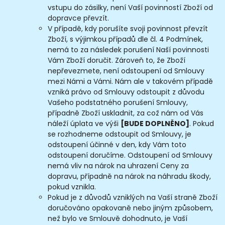
vstupu do zásilky, není Vaší povinností Zboží od
dopravce převzít.
V případě, kdy porušíte svoji povinnost převzít
Zboží, s výjimkou případů dle čl. 4 Podmínek,
nemá to za následek porušení Naší povinnosti
Vám Zboží doručit. Zároveň to, že Zboží
nepřevezmete, není odstoupení od Smlouvy
mezi Námi a Vámi. Nám ale v takovém případě
vzniká právo od Smlouvy odstoupit z důvodu
Vašeho podstatného porušení Smlouvy,
případně Zboží uskladnit, za což nám od Vás
náleží úplata ve výši
[BUDE DOPLNĚNO]
. Pokud
se rozhodneme odstoupit od Smlouvy, je
odstoupení účinné v den, kdy Vám toto
odstoupení doručíme. Odstoupení od Smlouvy
nemá vliv na nárok na uhrazení Ceny za
dopravu, případně na nárok na náhradu škody,
pokud vznikla.
Pokud je z důvodů vzniklých na Vaší straně Zboží
doručováno opakovaně nebo jiným způsobem,
než bylo ve Smlouvě dohodnuto, je Vaší