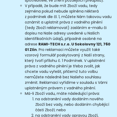
spotřebitele, ve znění pozdějších předpisů).
V případě, že bude mít Zboží vadu, tedy
zejména pokud nebude splněna některá
z podmínek dle čl. 1, můžete Nám takovou vadu
oznámit a uplatnit práva z vadného plnění
(tedy Zboží reklamovat) zasláním e-mailu či
dopisu na Naše adresy uvedené u Našich
identifikačních údajů, případně osobně na
adrese
RAMI-TECH s.r.o. U Sokolovny 121, 760
01 Zlín
. Pro reklamaci můžete využít také
vzorový formulář poskytovaný z Naší strany,
který tvoří přílohu č. 1 Podmínek. V uplatnění
práva z vadného plnění je třeba zvolit, jak
chcete vadu vyřešit, přičemž tuto volbu
nemůžete následně bez Našeho souhlasu
změnit. Reklamaci vyřídíme v souladu s Vámi
uplatněným právem z vadného plnění.
Má-li Zboží vadu, máte následující práva:
na odstranění vady dodáním nového
Zboží bez vady, nebo dodáním chybějící
části Zboží; nebo
na odstranění vady opravou Zboží,