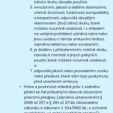
tohoto druhu obvykle používá;
množstvím, jakostí a dalšími vlastnostmi,
včetně životnosti, funkčnosti, kompatibility
a bezpečnosti, odpovídá obvyklým
vlastnostem Zboží téhož druhu, které
můžete rozumně očekávat, i s ohledem
na veřejná prohlášení učiněná námi nebo
jinou osobou v témže smluvním řetězci,
zejména reklamou nebo označením;
je dodáno s příslušenstvím, včetně obalu,
návodu k montáži a jiných pokynů k
použití, které můžete rozumně očekávat;
a
odpovídá jakostí nebo provedením vzorku
nebo předloze, které Vám byly poskytnuty
před uzavřením smlouvy.
Práva a povinnosti ohledně práv z vadného
plnění se řídí příslušnými obecně závaznými
právními předpisy (zejména ustanoveními §
2099 až 2117 a § 2161 až 2174b Občanského
zákoníku a zákonem č. 634/1992 Sb., o ochraně