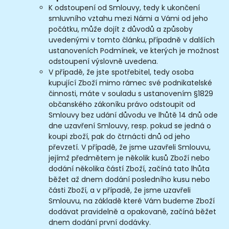
K odstoupení od Smlouvy, tedy k ukončení
smluvního vztahu mezi Námi a Vámi od jeho
počátku, může dojít z důvodů a způsoby
uvedenými v tomto článku, případně v dalších
ustanoveních Podmínek, ve kterých je možnost
odstoupení výslovně uvedena.
V případě, že jste spotřebitel, tedy osoba
kupující Zboží mimo rámec své podnikatelské
činnosti, máte v souladu s ustanovením §1829
občanského zákoníku právo odstoupit od
Smlouvy bez udání důvodu ve lhůtě 14 dnů ode
dne uzavření Smlouvy, resp. pokud se jedná o
koupi zboží, pak do čtrnácti dnů od jeho
převzetí. V případě, že jsme uzavřeli Smlouvu,
jejímž předmětem je několik kusů Zboží nebo
dodání několika částí Zboží, začíná tato lhůta
běžet až dnem dodání posledního kusu nebo
části Zboží, a v případě, že jsme uzavřeli
Smlouvu, na základě které Vám budeme Zboží
dodávat pravidelně a opakovaně, začíná běžet
dnem dodání první dodávky.