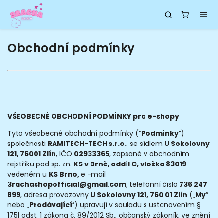
Obchodní podmínky
VŠEOBECNÉ OBCHODNÍ PODMÍNKY pro e-shopy
Tyto všeobecné obchodní podmínky (“
Podmínky
”)
společnosti
RAMITECH-TECH s.r.o.
, se sídlem
U Sokolovny
121, 76001 Zlín
, IČO
02933365
, zapsané v obchodním
rejstříku pod sp. zn.
KS v Brně, oddíl C, vložka 83019
vedeném u
KS Brno,
e -mail
3rachashopofficial@gmail.com,
telefonní číslo
736 247
899
, adresa provozovny
U Sokolovny 121, 760 01 Zlín
(„
My
”
nebo „
Prodávající
”) upravují v souladu s ustanovením §
1751 odst. 1 zákona č. 89/2012 Sb., občanský zákoník, ve znění