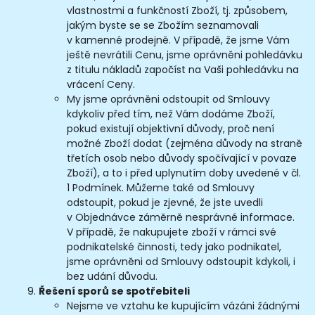
vlastnostmi a funkčností Zboží, tj. způsobem,
jakým byste se se Zbožím seznamovali
v kamenné prodejně. V případě, že jsme Vám
ještě nevrátili Cenu, jsme oprávněni pohledávku
z titulu nákladů započíst na Vaši pohledávku na
vrácení Ceny.
My jsme oprávněni odstoupit od Smlouvy
kdykoliv před tím, než Vám dodáme Zboží,
pokud existují objektivní důvody, proč není
možné Zboží dodat (zejména důvody na straně
třetích osob nebo důvody spočívající v povaze
Zboží), a to i před uplynutím doby uvedené v čl.
1 Podmínek. Můžeme také od Smlouvy
odstoupit, pokud je zjevné, že jste uvedli
v Objednávce záměrně nesprávné informace.
V případě, že nakupujete zboží v rámci své
podnikatelské činnosti, tedy jako podnikatel,
jsme oprávněni od Smlouvy odstoupit kdykoli, i
bez udání důvodu.
Řešení sporů se spotřebiteli
Nejsme ve vztahu ke kupujícím vázáni žádnými