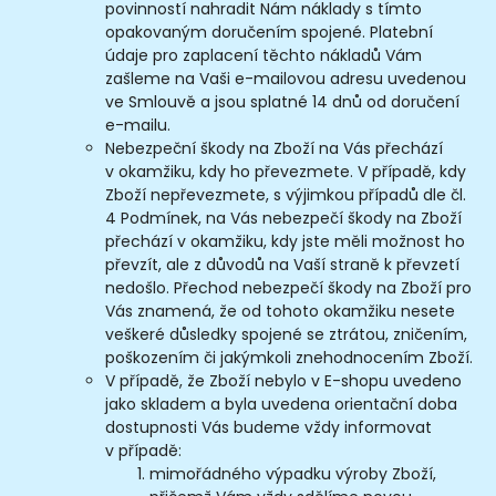
povinností nahradit Nám náklady s tímto
opakovaným doručením spojené. Platební
údaje pro zaplacení těchto nákladů Vám
zašleme na Vaši e-mailovou adresu uvedenou
ve Smlouvě a jsou splatné 14 dnů od doručení
e-mailu.
Nebezpeční škody na Zboží na Vás přechází
v okamžiku, kdy ho převezmete. V případě, kdy
Zboží nepřevezmete, s výjimkou případů dle čl.
4 Podmínek, na Vás nebezpečí škody na Zboží
přechází v okamžiku, kdy jste měli možnost ho
převzít, ale z důvodů na Vaší straně k převzetí
nedošlo. Přechod nebezpečí škody na Zboží pro
Vás znamená, že od tohoto okamžiku nesete
veškeré důsledky spojené se ztrátou, zničením,
poškozením či jakýmkoli znehodnocením Zboží.
V případě, že Zboží nebylo v E-shopu uvedeno
jako skladem a byla uvedena orientační doba
dostupnosti Vás budeme vždy informovat
v případě:
mimořádného výpadku výroby Zboží,