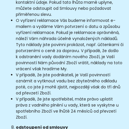
kontaktní údaje. Pokud tato lhůta marně uplyne,
můžete odstoupit od Smlouvy nebo požadovat
přiměřenou slevu.
O vyřízení reklamace Vás budeme informovat e-
mailem a vydáme Vám potvrzení o datu a způsobu
vyřízení reklamace. Pokud je reklamace oprávněná,
náleží Vám náhrada účelně vynaložených nákladů.
Tyto náklady jste povinni prokázat, např. účtenkami či
potvrzeními o ceně za dopravu. V případě, že došlo
k odstranění vady dodáním nového Zboží, je Vaší
povinností Nám původní Zboží vrátit, náklady na toto
vrácení však hradíme My.
V případě, že jste podnikateli, je Vaší povinností
oznámit a vytknout vadu bez zbytečného odkladu
poté, co jste ji mohli zjistit, nejpozději však do tří dnů
od převzetí Zboží.
V případě, že jste spotřebitel, máte právo uplatit
práva z vadného plnění u vady, která se vyskytne u
spotřebního Zboží ve lhůtě 24 měsíců od převzetí
Zboží.
odstoupení od smlouvy