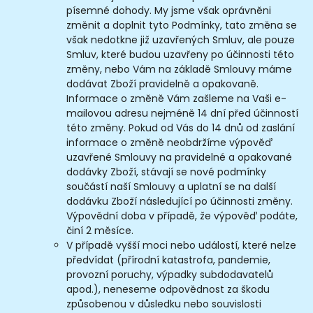
písemné dohody. My jsme však oprávněni
změnit a doplnit tyto Podmínky, tato změna se
však nedotkne již uzavřených Smluv, ale pouze
Smluv, které budou uzavřeny po účinnosti této
změny, nebo Vám na základě Smlouvy máme
dodávat Zboží pravidelně a opakovaně.
Informace o změně Vám zašleme na Vaši e-
mailovou adresu nejméně 14 dní před účinností
této změny. Pokud od Vás do 14 dnů od zaslání
informace o změně neobdržíme výpověď
uzavřené Smlouvy na pravidelné a opakované
dodávky Zboží, stávají se nové podmínky
součástí naší Smlouvy a uplatní se na další
dodávku Zboží následující po účinnosti změny.
Výpovědní doba v případě, že výpověď podáte,
činí 2 měsíce.
V případě vyšší moci nebo událostí, které nelze
předvídat (přírodní katastrofa, pandemie,
provozní poruchy, výpadky subdodavatelů
apod.), neneseme odpovědnost za škodu
způsobenou v důsledku nebo souvislosti