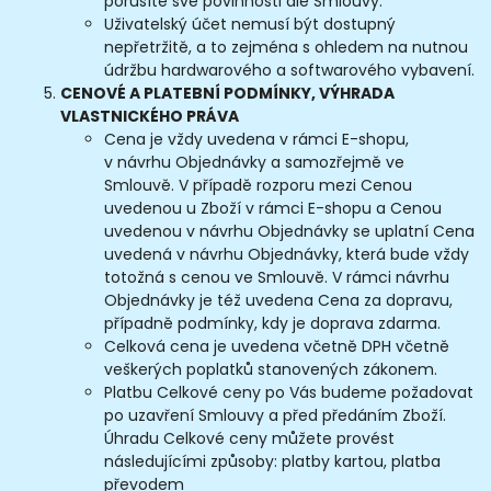
porušíte své povinnosti dle Smlouvy.
Uživatelský účet nemusí být dostupný
nepřetržitě, a to zejména s ohledem na nutnou
údržbu hardwarového a softwarového vybavení.
CENOVÉ
A PLATEBNÍ PODMÍNKY, VÝHRADA
VLASTNICKÉHO PRÁVA
Cena je vždy uvedena v rámci E-shopu,
v návrhu Objednávky a samozřejmě ve
Smlouvě. V případě rozporu mezi Cenou
uvedenou u Zboží v rámci E-shopu a Cenou
uvedenou v návrhu Objednávky se uplatní Cena
uvedená v návrhu Objednávky, která bude vždy
totožná s cenou ve Smlouvě. V rámci návrhu
Objednávky je též uvedena Cena za dopravu,
případně podmínky, kdy je doprava zdarma.
Celková cena je uvedena včetně DPH včetně
veškerých poplatků stanovených zákonem.
Platbu Celkové ceny po Vás budeme požadovat
po uzavření Smlouvy a před předáním Zboží.
Úhradu Celkové ceny můžete provést
následujícími způsoby: platby kartou, platba
převodem