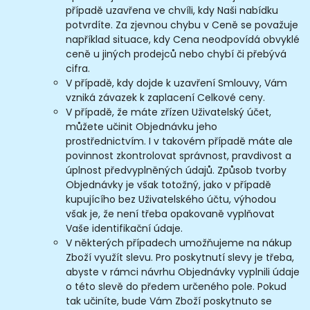
případě uzavřena ve chvíli, kdy Naši nabídku
potvrdíte. Za zjevnou chybu v Ceně se považuje
například situace, kdy Cena neodpovídá obvyklé
ceně u jiných prodejců nebo chybí či přebývá
cifra.
V případě, kdy dojde k uzavření Smlouvy, Vám
vzniká závazek k zaplacení Celkové ceny.
V případě, že máte zřízen Uživatelský účet,
můžete učinit Objednávku jeho
prostřednictvím. I v takovém případě máte ale
povinnost zkontrolovat správnost, pravdivost a
úplnost předvyplněných údajů. Způsob tvorby
Objednávky je však totožný, jako v případě
kupujícího bez Uživatelského účtu, výhodou
však je, že není třeba opakovaně vyplňovat
Vaše identifikační údaje.
V některých případech umožňujeme na nákup
Zboží využít slevu. Pro poskytnutí slevy je třeba,
abyste v rámci návrhu Objednávky vyplnili údaje
o této slevě do předem určeného pole. Pokud
tak učiníte, bude Vám Zboží poskytnuto se