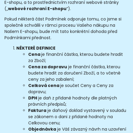
E-shopu, a to prostřednictvím rozhraní webové stránky
(„
webové rozhraní E-shopu
“).
Pokud některá část Podmínek odporuje tomu, co jsme si
společně schválili v rámci procesu Vašeho nákupu na
Našem E-shopu, bude mít tato konkrétní dohoda před
Podmínkami přednost.
NĚKTERÉ DEFINICE
Cena
je finanční částka, kterou budete hradit
za Zboží;
Cena za dopravu
je finanční částka, kterou
budete hradit za doručení Zboží, a to včetně
ceny za jeho zabalení;
Celková cena
je součet Ceny a Ceny za
dopravu;
DPH
je daň z přidané hodnoty dle platných
právních předpisů;
Faktura
je daňový doklad vystavený v souladu
se zákonem o dani z přidané hodnoty na
Celkovou cenu;
Objednávka
je Váš závazný návrh na uzavření