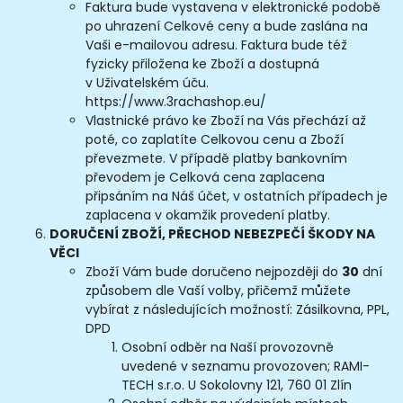
Faktura bude vystavena v elektronické podobě
po uhrazení Celkové ceny a bude zaslána na
Vaši e-mailovou adresu. Faktura bude též
fyzicky přiložena ke Zboží a dostupná
v Uživatelském úču.
https://www.3rachashop.eu/
Vlastnické právo ke Zboží na Vás přechází až
poté, co zaplatíte Celkovou cenu a Zboží
převezmete. V případě platby bankovním
převodem je Celková cena zaplacena
připsáním na Náš účet, v ostatních případech je
zaplacena v okamžik provedení platby.
DORUČENÍ
ZBOŽÍ, PŘECHOD NEBEZPEČÍ ŠKODY NA
VĚCI
Zboží Vám bude doručeno nejpozději do
30
dní
způsobem dle Vaší volby, přičemž můžete
vybírat z následujících možností: Zásilkovna, PPL,
DPD
Osobní odběr na Naší provozovně
uvedené v seznamu provozoven; RAMI-
TECH s.r.o. U Sokolovny 121, 760 01 Zlín