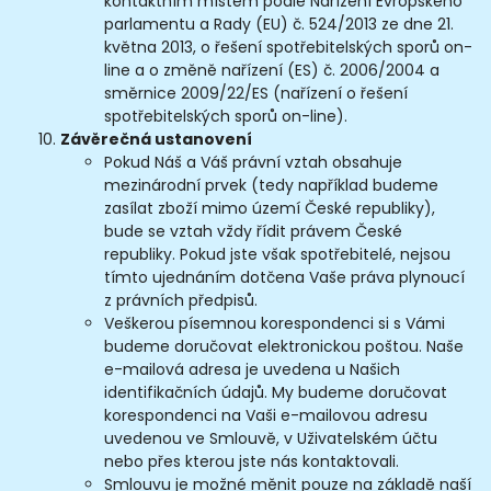
kontaktním místem podle Nařízení Evropského
parlamentu a Rady (EU) č. 524/2013 ze dne 21.
května 2013, o řešení spotřebitelských sporů on-
line a o změně nařízení (ES) č. 2006/2004 a
směrnice 2009/22/ES (nařízení o řešení
spotřebitelských sporů on-line).
Závěrečná ustanovení
Pokud Náš a Váš právní vztah obsahuje
mezinárodní prvek (tedy například budeme
zasílat zboží mimo území České republiky),
bude se vztah vždy řídit právem České
republiky. Pokud jste však spotřebitelé, nejsou
tímto ujednáním dotčena Vaše práva plynoucí
z právních předpisů.
Veškerou písemnou korespondenci si s Vámi
budeme doručovat elektronickou poštou. Naše
e-mailová adresa je uvedena u Našich
identifikačních údajů. My budeme doručovat
korespondenci na Vaši e-mailovou adresu
uvedenou ve Smlouvě, v Uživatelském účtu
nebo přes kterou jste nás kontaktovali.
Smlouvu je možné měnit pouze na základě naší