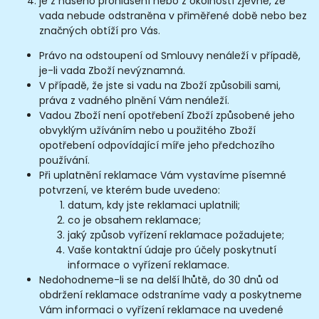
je z našeho prohlášení nebo z okolností zjevné, že
vada nebude odstraněna v přiměřené době nebo bez
značných obtíží pro Vás.
Právo na odstoupení od Smlouvy nenáleží v případě,
je-li vada Zboží nevýznamná.
V případě, že jste si vadu na Zboží způsobili sami,
práva z vadného plnění Vám nenáleží.
Vadou Zboží není opotřebení Zboží způsobené jeho
obvyklým užíváním nebo u použitého Zboží
opotřebení odpovídající míře jeho předchozího
používání.
Při uplatnění reklamace Vám vystavíme písemné
potvrzení, ve kterém bude uvedeno:
datum, kdy jste reklamaci uplatnili;
co je obsahem reklamace;
jaký způsob vyřízení reklamace požadujete;
Vaše kontaktní údaje pro účely poskytnutí
informace o vyřízení reklamace.
Nedohodneme-li se na delší lhůtě, do 30 dnů od
obdržení reklamace odstraníme vady a poskytneme
Vám informaci o vyřízení reklamace na uvedené