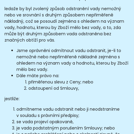
ledaže by byl zvolený způsob odstranění vady nemožný
nebo ve srovnání s druhým způsobem nepřiměřeně
nákladný, což se posoudí zejména s ohledem na význam
vady, hodnotu, kterou by Zboží mělo bez vady, a to, zda
může být druhým způsobem vada odstraněna bez
značných obtíží pro vás.
Jsme oprávněni odmítnout vadu odstranit, je-li to
nemožné nebo nepřiměřeně nákladné zejména s
ohledem na význam vady a hodnotu, kterou by Zboží
mělo bez vady.
Dále máte právo na:
přiměřenou slevu z Ceny; nebo
odstoupení od Smlouvy,
jestliže:
odmítneme vadu odstranit nebo ji neodstraníme
v souladu s právními předpisy;
se vada projeví opakovaně,
je vada podstatným porušením Smlouvy; nebo