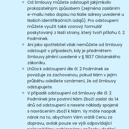
Od Smlouvy můžete odstoupit jakýmkoliv
prokazatelným způsobem (zejména zasláním
e-mailu nebo dopisu na Naše adresy uvedené u
Našich identifikačních údajů). Pro odstoupení
můžete využít také vzorový formulář
poskytovaný z Naší strany, který tvoří přílohu č. 2
Podmínek.
Ani jako spotřebitel však nemůžete od Smlouvy
odstoupit v případech, kdy je předmětem
Smlouvy plnění uvedené v § 1837 Občanského
zákoníku.
Lhůta k odstoupení dle čl. 2 Podmínek se
považuje za zachovanou, pokud Nám v jejím
průběhu odešlete oznámení, že od Smlouvy
odstupujete.
V případě odstoupení od Smlouvy dle čl. 2
Podmínek jste povinní Nám Zboží zaslat do 14
dnů od odstoupení a nesete náklady spojené
s navrácením zboží k Nám. Vy máte naopak
nárok na to, abychom Vám vrátili Cenu za
dopravu, avšak pouze ve výši odpovídající