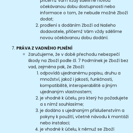
přičemž Vám vždy sdělíme novou
očekávanou dobu dostupnosti nebo
informace o tom, že nebude možné Zboží
dodat;
prodlení s dodáním Zboží od Našeho
dodavatele, přičemž Vám vždy sdělíme
novou očekávanou dobu dodání.
PRÁVA
Z VADNÉHO PLNĚNÍ
Zaručujeme, že v době přechodu nebezpečí
škody na Zboží podle čl. 7 Podmínek je Zboží bez
vad, zejména pak, že Zboží:
odpovídá ujednanému popisu, druhu a
množství, jakož i jakosti, funkčnosti,
kompatibilitě, interoperabilitě a jiným
ujednaným vlastnostem;
je vhodné k účelu, pro který ho požadujete
a s nímž souhlasíme;
je dodáno s ujednaným příslušenstvím a
pokyny k použití, včetně návodu k montáži
nebo instalaci;
je vhodné k účelu, k němuž se Zboží