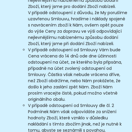
nejlevnějšímu nabízenému způsobu dodání
Zboží, který jsme pro dodání Zboží nabízeli.
V případě odstoupení z důvodu, že My porušíme
uzavřenou Smlouvu, hradíme i náklady spojené
s navrácením zboží k Nám, ovšem opět pouze
do výše Ceny za dopravu ve výši odpovídající
nejlevnějšímu nabízenému způsobu dodání
Zboží, který jsme při dodání Zboží nabízeli.
V případě odstoupení od Smlouvy Vám bude
Cena vrácena do 14 dnů ode dne účinnosti
odstoupení na účet, ze kterého byla připsána,
případně na účet zvolený odstoupení od
Smlouvy. Částka však nebude vrácena dříve,
než Zboží obdržíme, nebo Nám prokážete, že
došlo k jeho zaslání zpět Nám. Zboží Nám
prosím vracejte čisté, pokud možno včetně
originálního obalu.
V případě odstoupení od Smlouvy dle čl. 2
Podmínek Nám však odpovídáte za snížení
hodnoty Zboží, které vzniklo v důsledku
nakládání s tímto zbožím jinak, než je nutné k
tomu, abyste se seznámili s povahou,