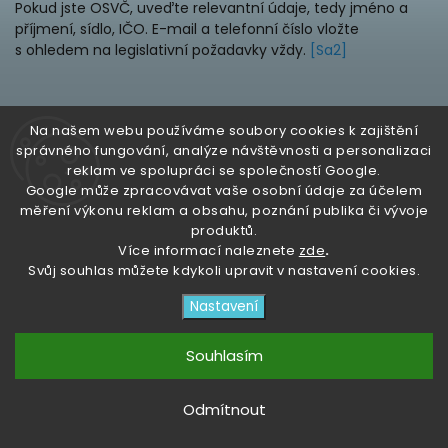
Pokud jste OSVČ, uveďte relevantní údaje, tedy jméno a
příjmení, sídlo, IČO. E-mail a telefonní číslo vložte
s ohledem na legislativní požadavky vždy.
[Sa2]
Na našem webu používáme soubory cookies k zajištění
správného fungování, analýze návštěvnosti a personalizaci
reklam ve spolupráci se společností Google.
Google může zpracovávat vaše osobní údaje za účelem
měření výkonu reklam a obsahu, poznání publika či vývoje
Pokud účet neumožňujete, tuto část vymažte. Jestli u vás
produktů.
mohou nakupovat jen registrovaní uživatelé, budete muset
Více informací naleznete
zde
.
udělat rozsáhlejší úpravu obchodních podmínek na míru.
Svůj souhlas můžete kdykoli upravit v nastavení cookies.
Nastavení
Souhlasím
Pokud budete po zákazníkovi chtít zálohu, musíte tuto
Odmítnout
informaci doplnit. Tedy to, za jakých podmínek a v jaké výši