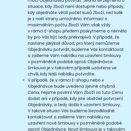
moci Objednávku potvrdit. Jedná se zejména o
situace, kdy Zboží není dostupné nebo případy,
kdy objednáte větší počet kusů Zboží, než kolik
je z naší strany umožněno. Informaci o
maximálním počtu Zboží Vám však vždy
v rámci E-shopu předem poskytneme a neměla
by pro Vás být tedy překvapivá. V případě, že
nastane jakýkoli důvod, pro který nemůžeme
Objednávku potvrdit, budeme Vás kontaktovat
a zašleme Vám nabídku na uzavření Smlouvy
v pozměněné podobě oproti Objednávce.
Smlouva je v takovém případě uzavřena ve
chvíli, kdy Naši nabídku potvrdíte.
V případě, že v rámci E-shopu nebo v
Objednávce bude uvedena zjevně chybná
Cena, nejsme povinni Vám Zboží za tuto Cenu
dodat ani v případě, kdy jste obdrželi potvrzení
Objednávky, a tedy došlo k uzavření Smlouvy.
V takové situaci Vás budeme bezodkladně
kontaktovat a zašleme Vám nabídku na
uzavření nové Smlouvy v pozměněné podobě
oproti Objednávce. Nová Smlouva je v takovém