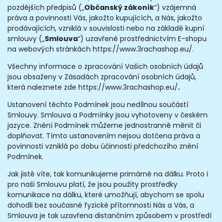
pozdějších předpisů („
Občanský zákoník
“) vzájemná
práva a povinnosti Vás, jakožto kupujících, a Nás, jakožto
prodávajících, vzniklá v souvislosti nebo na základě kupní
smlouvy („
Smlouva
“) uzavřené prostřednictvím E-shopu
na webových stránkách https://www.3rachashop.eu/.
Všechny informace o zpracování Vašich osobních údajů
jsou obsaženy v Zásadách zpracování osobních údajů,
která naleznete zde https://www.3rachashop.eu/
.
Ustanovení těchto Podmínek jsou nedílnou součástí
Smlouvy. Smlouva a Podmínky jsou vyhotoveny v českém
jazyce. Znění Podmínek můžeme jednostranně měnit či
doplňovat. Tímto ustanovením nejsou dotčena práva a
povinnosti vzniklá po dobu účinnosti předchozího znění
Podmínek.
Jak jistě víte, tak komunikujeme primárně na dálku. Proto i
pro naši Smlouvu platí, že jsou použity prostředky
komunikace na dálku, které umožňují, abychom se spolu
dohodli bez současné fyzické přítomnosti Nás a Vás, a
Smlouva je tak uzavřena distančním způsobem v prostředí