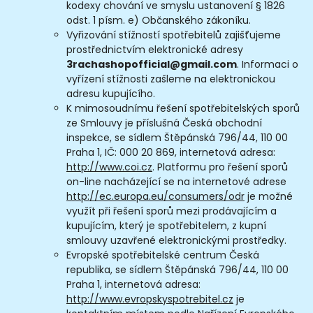
kodexy chování ve smyslu ustanovení § 1826
odst. 1 písm. e) Občanského zákoníku.
Vyřizování stížností spotřebitelů zajišťujeme
prostřednictvím elektronické adresy
3rachashopofficial@gmail.com
. Informaci o
vyřízení stížnosti zašleme na elektronickou
adresu kupujícího.
K mimosoudnímu řešení spotřebitelských sporů
ze Smlouvy je příslušná Česká obchodní
inspekce, se sídlem Štěpánská 796/44, 110 00
Praha 1, IČ: 000 20 869, internetová adresa:
http://www.coi.cz
. Platformu pro řešení sporů
on-line nacházející se na internetové adrese
http://ec.europa.eu/consumers/odr
je možné
využít při řešení sporů mezi prodávajícím a
kupujícím, který je spotřebitelem, z kupní
smlouvy uzavřené elektronickými prostředky.
Evropské spotřebitelské centrum Česká
republika, se sídlem Štěpánská 796/44, 110 00
Praha 1, internetová adresa:
http://www.evropskyspotrebitel.cz
je