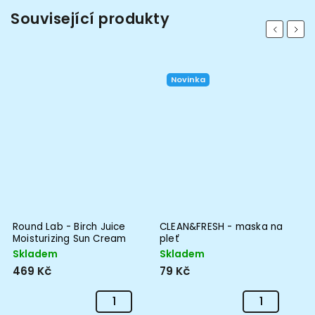
Související produkty
Previous
Next
Novinka
Round Lab - Birch Juice
CLEAN&FRESH - maska na
Moisturizing Sun Cream
pleť
SPF50+ PA++++ -
Skladem
Skladem
Moisturizing SPF Cream - 50
469 Kč
79 Kč
ml