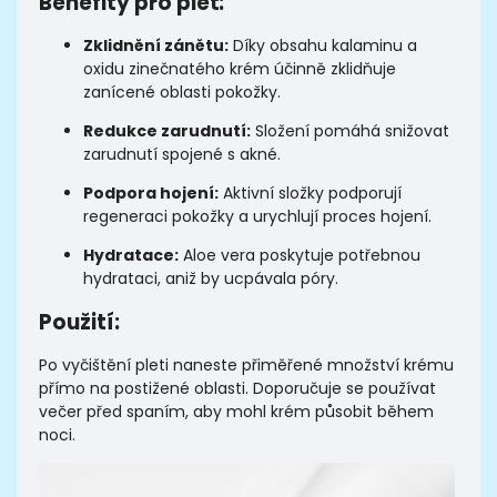
Benefity pro pleť:
Zklidnění zánětu:
Díky obsahu kalaminu a
oxidu zinečnatého krém účinně zklidňuje
zanícené oblasti pokožky.
Redukce zarudnutí:
Složení pomáhá snižovat
zarudnutí spojené s akné.
Podpora hojení:
Aktivní složky podporují
regeneraci pokožky a urychlují proces hojení.
Hydratace:
Aloe vera poskytuje potřebnou
hydrataci, aniž by ucpávala póry.
Použití:
Po vyčištění pleti naneste přiměřené množství krému
přímo na postižené oblasti. Doporučuje se používat
večer před spaním, aby mohl krém působit během
noci.