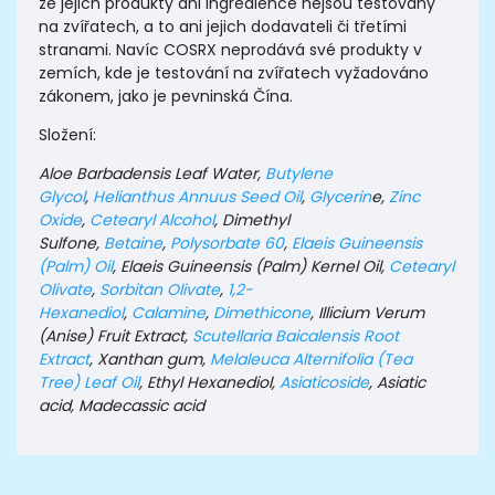
že jejich produkty ani ingredience nejsou testovány
na zvířatech, a to ani jejich dodavateli či třetími
stranami. Navíc COSRX neprodává své produkty v
zemích, kde je testování na zvířatech vyžadováno
zákonem, jako je pevninská Čína.
Složení:
Aloe Barbadensis Leaf Water,
Butylene
Glycol
,
Helianthus Annuus Seed Oil
,
Glycerin
e,
Zinc
Oxide
,
Cetearyl Alcohol
, Dimethyl
Sulfone,
Betaine
,
Polysorbate 60
,
Elaeis Guineensis
(Palm) Oil
, Elaeis Guineensis (Palm) Kernel Oil,
Cetearyl
Olivate
,
Sorbitan Olivate
,
1,2-
Hexanediol
,
Calamine
,
Dimethicone
, Illicium Verum
(Anise) Fruit Extract,
Scutellaria Baicalensis Root
Extract
, Xanthan gum,
Melaleuca Alternifolia (Tea
Tree) Leaf Oil
, Ethyl Hexanediol,
Asiaticoside
, Asiatic
acid, Madecassic acid