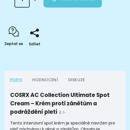
Zeptat se
Sdílet
POPIS
HODNOCENÍ
DISKUZE
COSRX AC Collection Ultimate Spot
Cream – Krém proti zánětům a
podráždění pleti
💧✨
Tento intenzivní spot krém je speciálně navržen pro
pleť náchylnou k akné a zánětům. Obsahuje