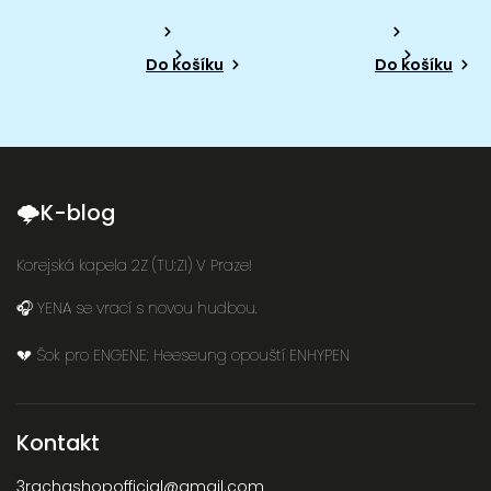
Do košíku
Do košíku
🌩K-blog
Korejská kapela 2Z (TU:ZI) V Praze!
🎧 YENA se vrací s novou hudbou.
💔 Šok pro ENGENE: Heeseung opouští ENHYPEN
Kontakt
3rachashopofficial
@
gmail.com