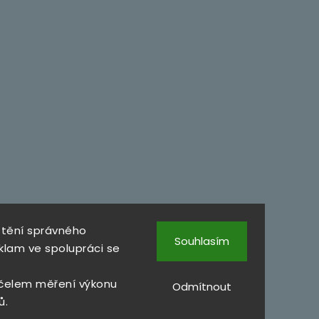
štění správného
Souhlasím
klam ve spolupráci se
čelem měření výkonu
Odmítnout
ů.