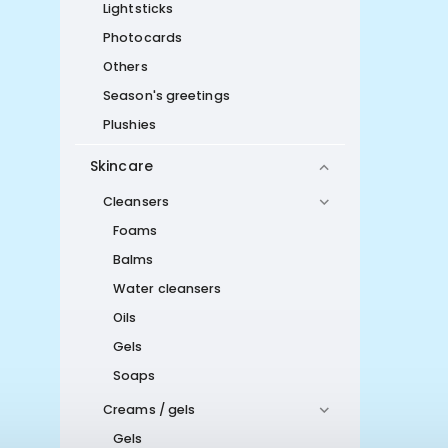
Lightsticks
Photocards
Others
Season's greetings
Plushies
Skincare
Cleansers
Foams
Balms
Water cleansers
Oils
Gels
Soaps
Creams / gels
Gels