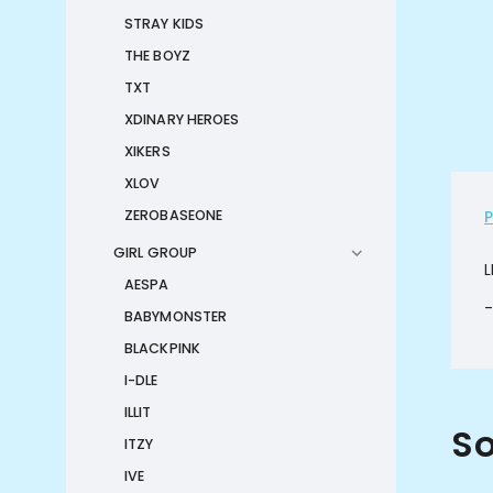
STRAY KIDS
THE BOYZ
TXT
XDINARY HEROES
XIKERS
XLOV
ZEROBASEONE
GIRL GROUP
L
AESPA
-
BABYMONSTER
BLACKPINK
I-DLE
ILLIT
So
ITZY
IVE