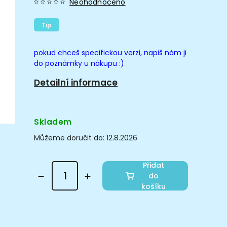
Neohodnoceno
Tip
pokud chceš specifickou verzi, napiš nám ji
do poznámky u nákupu :)
Detailní informace
Skladem
Můžeme doručit do:
12.8.2026
Přidat
do
košíku