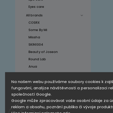
Eyes care
All brands
COSRX
Some By Mi
Missha
SKIN1004
Beauty of Joseon
Round Lab
Anua
Na našem webu používáme soubory cookies k zaji
Top 10 produktů
fungování, analýze návštěvnosti a personalizaci re
společností Google.
SKZ Mystery Box
Google může zpracovávat vaše osobní údaje za ú
790 Kč
reklam a obsahu, poznání publika či vývoje produkt