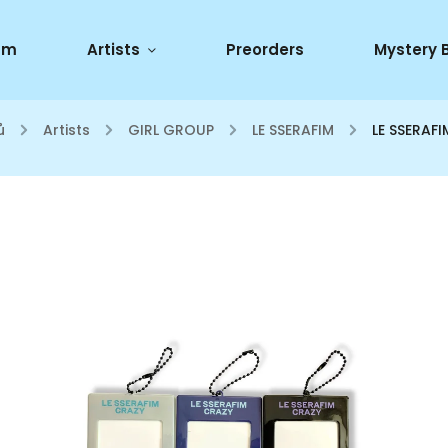
um
Artists
Preorders
Mystery 
ů
/
Artists
/
GIRL GROUP
/
LE SSERAFIM
/
LE SSERAF