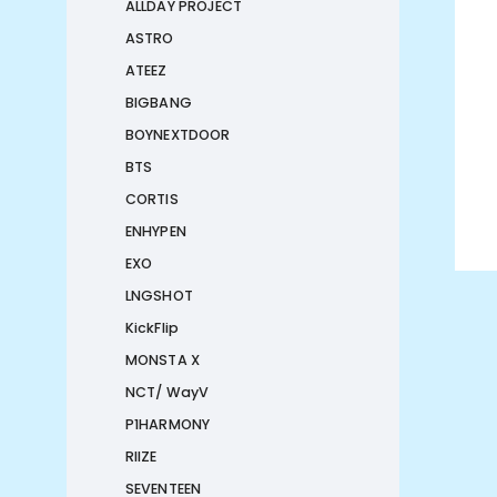
ALLDAY PROJECT
ASTRO
ATEEZ
BIGBANG
BOYNEXTDOOR
BTS
CORTIS
ENHYPEN
EXO
LNGSHOT
KickFlip
MONSTA X
NCT/ WayV
P1HARMONY
RIIZE
SEVENTEEN