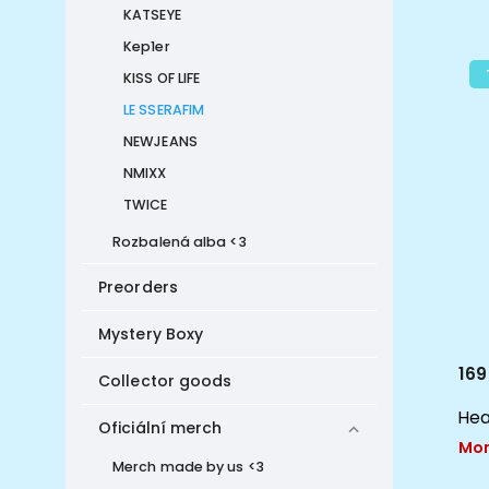
KATSEYE
Kep1er
KISS OF LIFE
LE SSERAFIM
NEWJEANS
NMIXX
TWICE
Rozbalená alba <3
Preorders
Mystery Boxy
169
Collector goods
Hea
Oficiální merch
Mom
Merch made by us <3