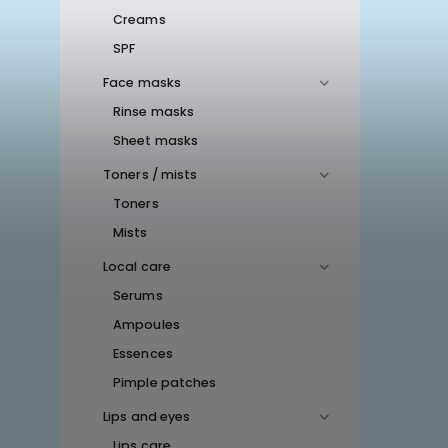
Creams
SPF
Face masks
Rinse masks
Sheet masks
Toners / mists
Toners
Mists
Local care
Serums
Ampoules
Essences
Pimple patches
Lips and eyes
Lips care