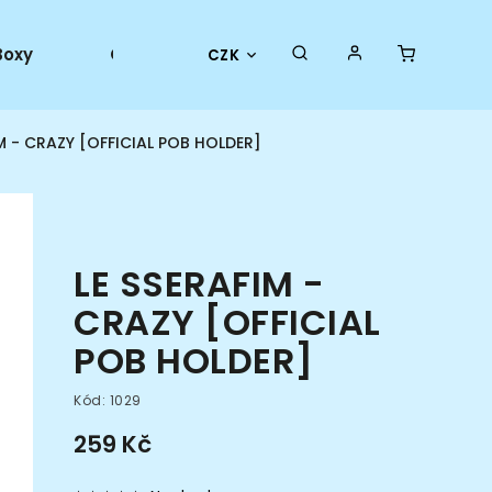
Boxy
Collector goods
Oficiální merch
CZK
IM - CRAZY [OFFICIAL POB HOLDER]
LE SSERAFIM -
CRAZY [OFFICIAL
POB HOLDER]
Kód:
1029
259 Kč