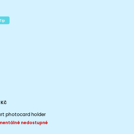
Tip
 Kč
rt photocard holder
entálně nedostupné