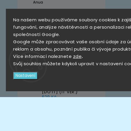
Anua
Na našem webu používáme soubory cookies k zaji
Top 10 produktů
fungování, analýze návštěvnosti a personalizaci re
společností Google.
SKZ Mystery Box
Google může zpracovávat vaše osobní údaje za ú
790 Kč
reklam a obsahu, poznání publika či vývoje produkt
Více informací naleznete
zde
.
Stray Kids – KARMA [The
4th Full Album ]
Svůj souhlas můžete kdykoli upravit v nastavení co
(CEREMONY VER.,
HOORAY VER.)
639 Kč
Nastavení
Stray Kids – SKZ IT TAPE
[DO IT] (IT VER.)
629 Kč
POPCORN GAMES -
PREMIUM CARD SLEEVE
HARD 50 SHEETS
(56x87mm)
105 Kč