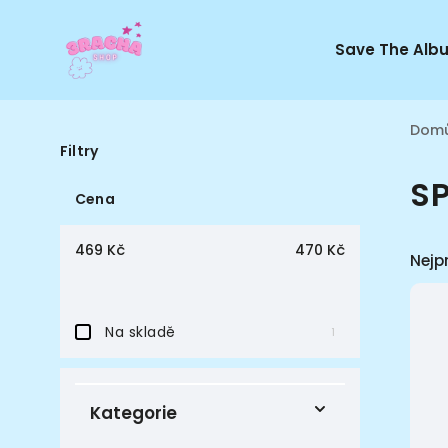
Save The Alb
Dom
Filtry
S
Cena
469
Kč
470
Kč
Nejp
Na skladě
1
Kategorie