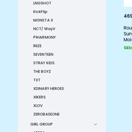
LNGSHOT
KickFlip
469
MONSTA X
Rou
NCT/ WayV
Sun
P1HARMONY
Moi
RIIZE
Skl
SEVENTEEN
STRAY KIDS
THE BOYZ
TXT
XDINARY HEROES
XIKERS
XLOV
ZEROBASEONE
GIRL GROUP