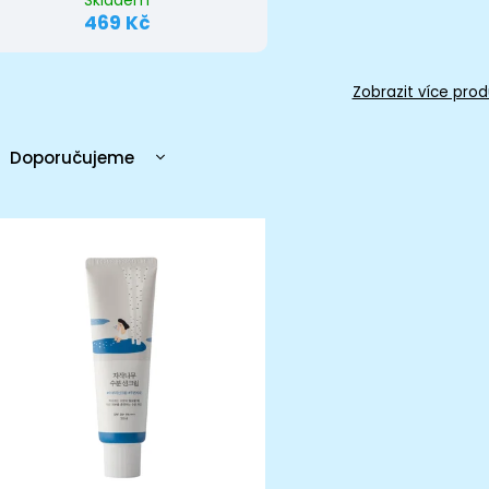
Skladem
469 Kč
Zobrazit více prod
Doporučujeme
Nejlevnější
Nejdražší
Nejprodávanější
Abecedně