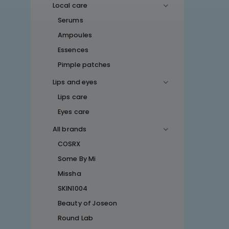
Local care
Serums
Ampoules
Essences
Pimple patches
Lips and eyes
Lips care
Eyes care
All brands
COSRX
Some By Mi
Missha
SKIN1004
Beauty of Joseon
Round Lab