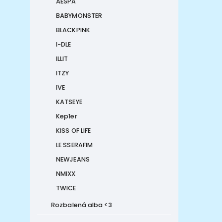
AESPA
BABYMONSTER
BLACKPINK
I-DLE
ILLIT
ITZY
IVE
KATSEYE
Kep1er
KISS OF LIFE
LE SSERAFIM
NEWJEANS
NMIXX
TWICE
Rozbalená alba <3