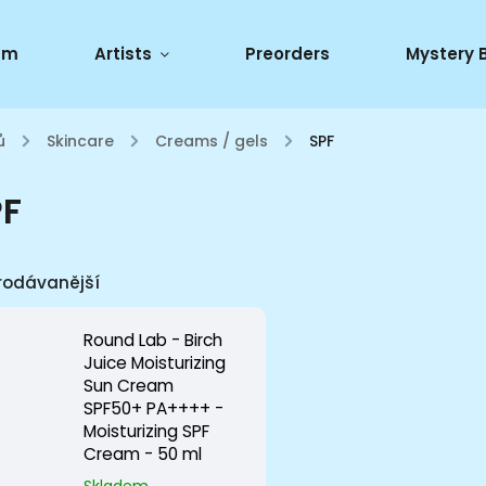
um
Artists
Preorders
Mystery 
ů
/
Skincare
/
Creams / gels
/
SPF
PF
rodávanější
Round Lab - Birch
Juice Moisturizing
Sun Cream
SPF50+ PA++++ -
Moisturizing SPF
Cream - 50 ml