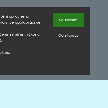
štění správného
Souhlasím
klam ve spolupráci se
čelem měření výkonu
Odmítnout
ů.
okies.