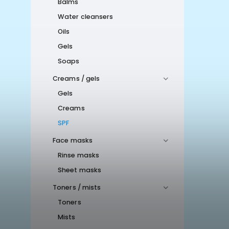
Balms
Water cleansers
Oils
Gels
Soaps
Creams / gels
Gels
Creams
SPF
Face masks
Rinse masks
Sheet masks
Toners / mists
Toners
Mists