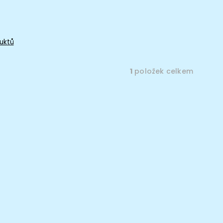
uktů
1
položek celkem