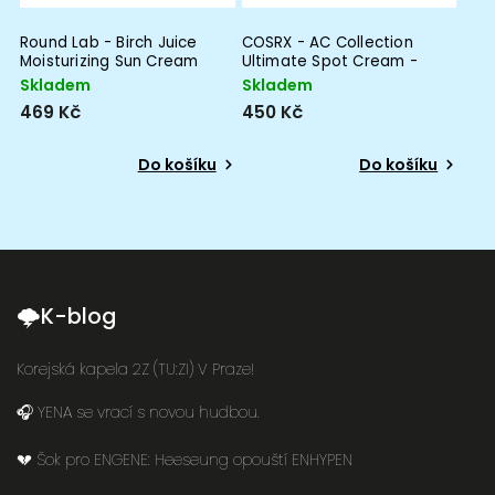
Round Lab - Birch Juice
COSRX - AC Collection
Moisturizing Sun Cream
Ultimate Spot Cream -
SPF50+ PA++++ -
Spot Cream for
Skladem
Skladem
Moisturizing SPF Cream - 50
Inflammation - 30g
469 Kč
450 Kč
ml
Do košíku
Do košíku
🌩K-blog
Korejská kapela 2Z (TU:ZI) V Praze!
🎧 YENA se vrací s novou hudbou.
💔 Šok pro ENGENE: Heeseung opouští ENHYPEN