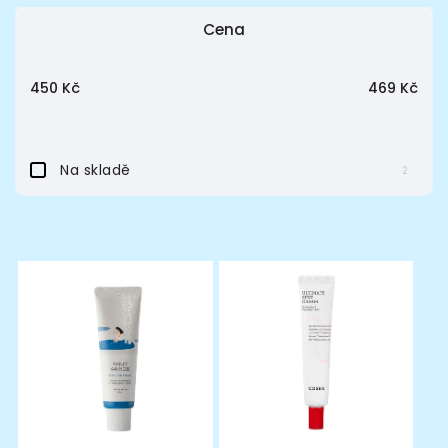
Cena
Nejdražší
Nejprodávanější
450
Kč
469
Kč
Abecedně
Na skladě
2