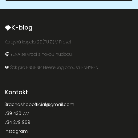
🌩K-blog
Korejská kapela 2Z (TU:ZI) V Praze!
🎧 YENA se vrací s novou hudbou.
💔 Šok pro ENGENE: Heeseung opouští ENHYPEN
Kontakt
3rachashopofficial
@
gmail.com
739 430 777
734 279 969
Instagram