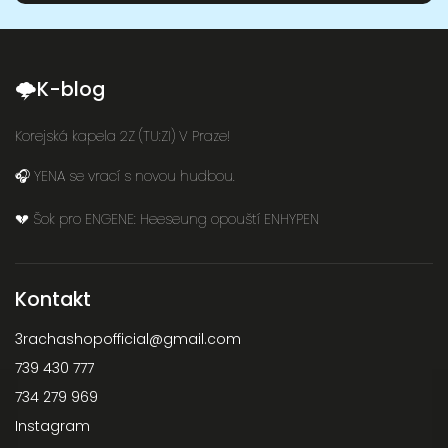
🌩K-blog
Korejská kapela 2Z (TU:ZI) V Praze!
🎧 YENA se vrací s novou hudbou.
💔 Šok pro ENGENE: Heeseung opouští ENHYPEN
Kontakt
3rachashopofficial
@
gmail.com
739 430 777
734 279 969
Instagram