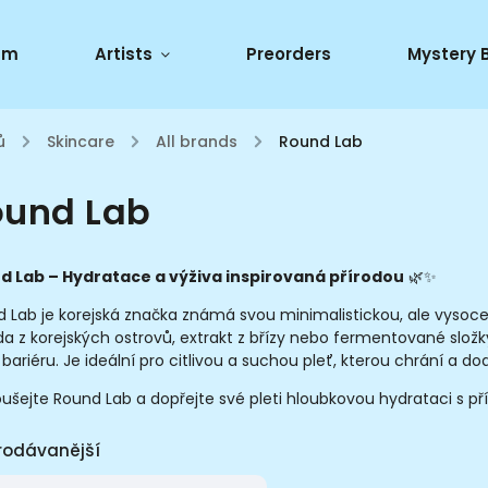
um
Artists
Preorders
Mystery 
ů
/
Skincare
/
All brands
/
Round Lab
ound Lab
d Lab – Hydratace a výživa inspirovaná přírodou
🌿✨
 Lab je korejská značka známá svou minimalistickou, ale vysoce 
da z korejských ostrovů, extrakt z břízy nebo fermentované složk
 bariéru. Je ideální pro citlivou a suchou pleť, kterou chrání a dod
ušejte Round Lab a dopřejte své pleti hloubkovou hydrataci s pří
rodávanější