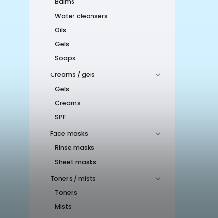
Balms
Water cleansers
Oils
Gels
Soaps
Creams / gels
Gels
Creams
SPF
Face masks
Rinse masks
Sheet masks
Toners / mists
Toners
Mists