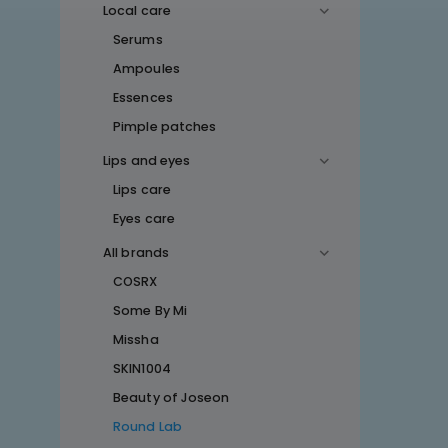
Local care
Serums
Ampoules
Essences
Pimple patches
Lips and eyes
Lips care
Eyes care
All brands
COSRX
Some By Mi
Missha
SKIN1004
Beauty of Joseon
Round Lab