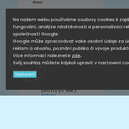
Anua
Na našem webu používáme soubory cookies k zaji
Top 10 produktů
fungování, analýze návštěvnosti a personalizaci re
společností Google.
SKZ Mystery Box
Google může zpracovávat vaše osobní údaje za ú
790 Kč
reklam a obsahu, poznání publika či vývoje produkt
Více informací naleznete
zde
.
Stray Kids – KARMA [The
4th Full Album ]
Svůj souhlas můžete kdykoli upravit v nastavení co
(CEREMONY VER.,
HOORAY VER.)
639 Kč
Nastavení
Stray Kids – SKZ IT TAPE
[DO IT] (IT VER.)
629 Kč
POPCORN GAMES -
PREMIUM CARD SLEEVE
HARD 50 SHEETS
(56x87mm)
105 Kč