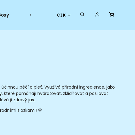
Boxy
Collector goods
Oficiální merch
CZK
účinnou péčí o pleť. Využívá přírodní ingredience, jako
y, které pomáhají hydratovat, zklidňovat a posilovat
ává jí zdravý jas.
rodními složkami! 💙