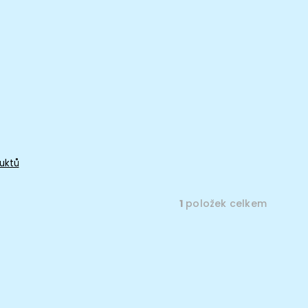
uktů
1
položek celkem