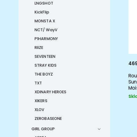
LNGSHOT
KickFlip
MONSTA X
NCT/ WayV
P1HARMONY
RIIZE
SEVENTEEN
469
STRAY KIDS
THE BOYZ
Rou
Sun
TXT
Moi
XDINARY HEROES
Skl
XIKERS
XLOV
ZEROBASEONE
GIRL GROUP