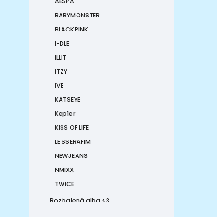
AESPA
BABYMONSTER
BLACKPINK
I-DLE
ILLIT
ITZY
IVE
KATSEYE
Kep1er
KISS OF LIFE
LE SSERAFIM
NEWJEANS
NMIXX
TWICE
Rozbalená alba <3