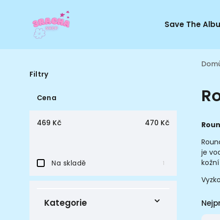
Save The Alb
Dom
Filtry
R
Cena
469
Kč
470
Kč
Roun
Round
je vo
kožní
Na skladě
1
Vyzko
Kategorie
Nejp