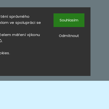
štění správného
Souhlasím
klam ve spolupráci se
čelem měření výkonu
Odmítnout
ů.
okies.