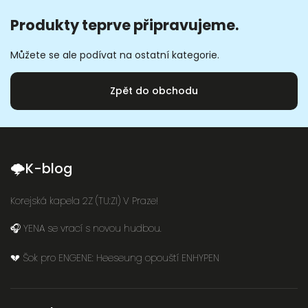
Produkty teprve připravujeme.
Můžete se ale podívat na ostatní kategorie.
Zpět do obchodu
🌩K-blog
Korejská kapela 2Z (TU:ZI) V Praze!
🎧 YENA se vrací s novou hudbou.
💔 Šok pro ENGENE: Heeseung opouští ENHYPEN