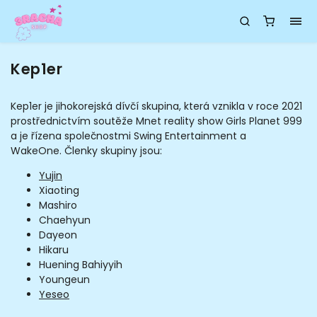
Kep1er
Kep1er je jihokorejská dívčí skupina, která vznikla v roce 2021
prostřednictvím soutěže Mnet reality show Girls Planet 999
a je řízena společnostmi Swing Entertainment a
WakeOne.
Členky skupiny jsou:
Yujin
Xiaoting
Mashiro
Chaehyun
Dayeon
Hikaru
Huening Bahiyyih
Youngeun
Yeseo