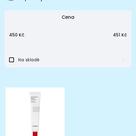
Nejlevnější
Cena
Nejdražší
Nejprodávanější
450
Kč
451
Kč
Abecedně
Na skladě
1