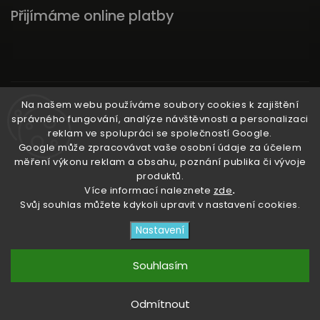
Přijímáme online platby
Instagram
Na našem webu používáme soubory cookies k zajištění
správného fungování, analýze návštěvnosti a personalizaci
reklam ve spolupráci se společností Google.
Google může zpracovávat vaše osobní údaje za účelem
měření výkonu reklam a obsahu, poznání publika či vývoje
produktů.
Ať už ti nic neunikne!
Více informací naleznete
zde
.
Svůj souhlas můžete kdykoli upravit v nastavení cookies.
Copyright 2026
3RACHAshop
. Všechna práva
Nastavení
vyhrazena.
Upravit nastavení cookies
Souhlasím
Vytvořil
Shoptet
| Design
Shoptak.cz
Odmítnout