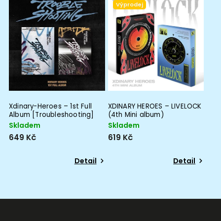
Výprodej
Xdinary-Heroes – 1st Full
XDINARY HEROES – LIVELOCK
Album [Troubleshooting]
(4th Mini album)
Skladem
Skladem
649 Kč
619 Kč
Detail
Detail