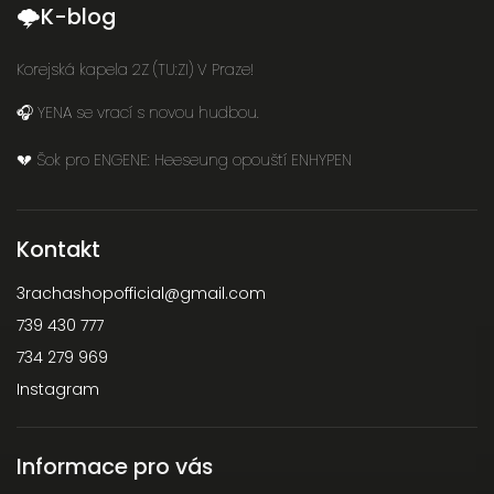
🌩K-blog
Korejská kapela 2Z (TU:ZI) V Praze!
🎧 YENA se vrací s novou hudbou.
💔 Šok pro ENGENE: Heeseung opouští ENHYPEN
Kontakt
3rachashopofficial
@
gmail.com
739 430 777
734 279 969
Instagram
Informace pro vás