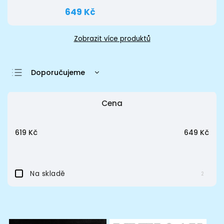
649 Kč
Zobrazit více produktů
Doporučujeme
Nejlevnější
Cena
Nejdražší
Nejprodávanější
619
Kč
649
Kč
Abecedně
Na skladě
2