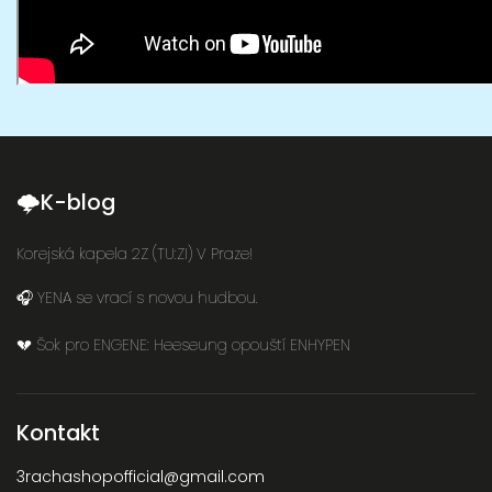
🌩K-blog
Korejská kapela 2Z (TU:ZI) V Praze!
🎧 YENA se vrací s novou hudbou.
💔 Šok pro ENGENE: Heeseung opouští ENHYPEN
Kontakt
3rachashopofficial
@
gmail.com