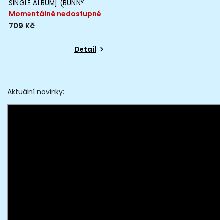
SINGLE ALBUM] (BUNNY
BEACH BAG VER.)
Momentálně nedostupné
709 Kč
Detail
Aktuální novinky: