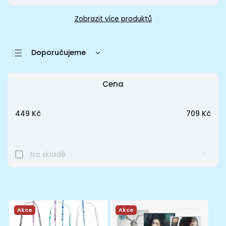
Zobrazit více produktů
Doporučujeme
Nejlevnější
Cena
Nejdražší
Nejprodávanější
449
Kč
709
Kč
Abecedně
Na skladě
0
Akce
Akce