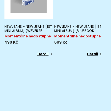
NEWJEANS - NEW JEANS [1ST
NEWJEANS - NEW JEANS [1ST
MINI ALBUM] (WEVERSE
MINI ALBUM] (BLUEBOOK
ALBUM VERSION)
VERSION)
Momentálně nedostupné
Momentálně nedostupné
490 Kč
699 Kč
Detail
Detail