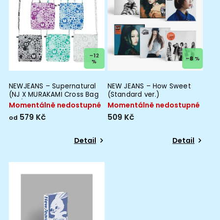
–12
–8 %
%
NEWJEANS – Supernatural
NEW JEANS – How Sweet
(NJ X MURAKAMI Cross Bag
(Standard ver.)
ver.)
Momentálně nedostupné
Momentálně nedostupné
579 Kč
509 Kč
od
Detail
Detail