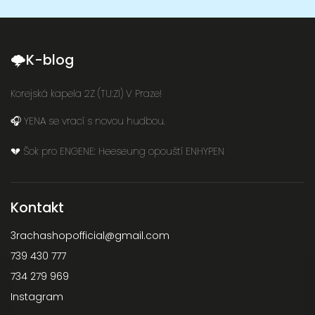
🌩K-blog
Korejská kapela 2Z (TU:ZI) V Praze!
🎧 YENA se vrací s novou hudbou.
💔 Šok pro ENGENE: Heeseung opouští ENHYPEN
Kontakt
3rachashopofficial
@
gmail.com
739 430 777
734 279 969
Instagram