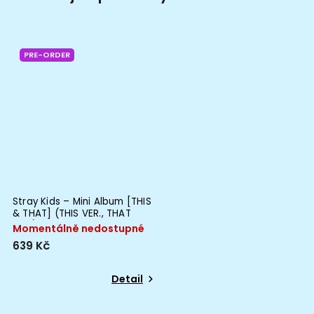
PRE-ORDER
Stray Kids – Mini Album [THIS
& THAT] (THIS VER., THAT
VER.)
Momentálně nedostupné
639 Kč
Detail