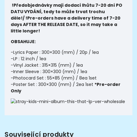
!Předobjednávky mají dodací lhůtu 7-20 dní
PO
DATU VYDÁNÍ,
tedy to může trvat trochu
déle!/ !Pre-orders have a delivery time of 7-20
days AFTER THE RELEASE DATE, so it may take a
little longer!
OBSAHUJE:
-Lyrics Paper : 300×300 (mm) / 20p / 1ea
-LP : 12 inch / 1ea
-Vinyl Jacket : 315×315 (mm) / 1ea
-Inner Sleeve : 300×300 (mm) / 1ea
-Photocard Set : 55×85 (mm) / 8ea 1set
-Poster Set : 300×300 (mm) / 2ea 1set
*Pre-order
Only
Související produkty