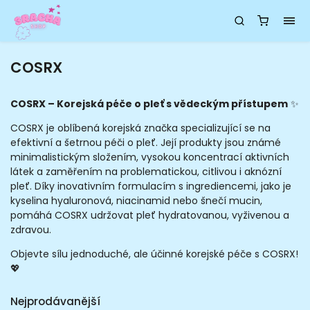
COSRX
COSRX – Korejská péče o pleť s vědeckým přístupem
✨
COSRX je oblíbená korejská značka specializující se na
efektivní a šetrnou péči o pleť. Její produkty jsou známé
minimalistickým složením, vysokou koncentrací aktivních
látek a zaměřením na problematickou, citlivou i aknózní
pleť. Díky inovativním formulacím s ingrediencemi, jako je
kyselina hyaluronová, niacinamid nebo šnečí mucin,
pomáhá COSRX udržovat pleť hydratovanou, vyživenou a
zdravou.
Objevte sílu jednoduché, ale účinné korejské péče s COSRX!
💖
Nejprodávanější