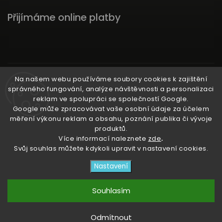
Přijímáme online platby
Instagram
Na našem webu používáme soubory cookies k zajištění
správného fungování, analýze návštěvnosti a personalizaci
reklam ve spolupráci se společností Google.
Google může zpracovávat vaše osobní údaje za účelem
měření výkonu reklam a obsahu, poznání publika či vývoje
produktů.
Ať už ti nic neunikne!
Více informací naleznete
zde
.
Svůj souhlas můžete kdykoli upravit v nastavení cookies.
Copyright 2026
3RACHAshop
. Všechna práva
Nastavení
vyhrazena.
Upravit nastavení cookies
Souhlasím
Vytvořil
Shoptet
| Design
Shoptak.cz
Odmítnout