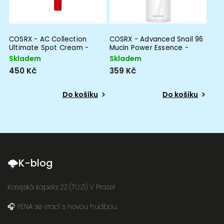
COSRX - AC Collection
COSRX - Advanced Snail 96
Ultimate Spot Cream -
Mucin Power Essence -
Spot Cream for
Moisturizing Snail Mucus
Skladem
Skladem
Inflammation - 30g
Essence - 100ml
450 Kč
359 Kč
Do košíku
Do košíku
🌩K-blog
Korejská kapela 2Z (TU:ZI) V Praze!
🎧 YENA se vrací s novou hudbou.