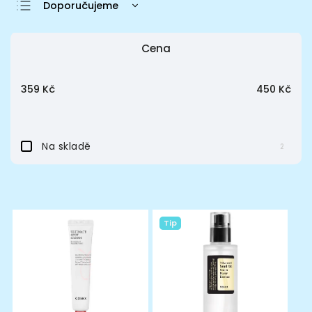
Doporučujeme
Nejlevnější
Cena
Nejdražší
Nejprodávanější
359
Kč
450
Kč
Abecedně
Na skladě
2
Tip