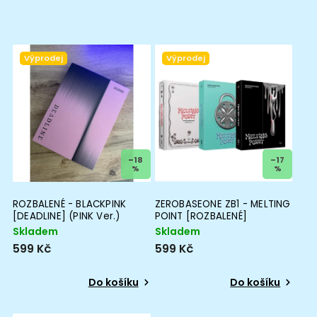
Výprodej
Výprodej
–18
–17
%
%
ROZBALENÉ - BLACKPINK
ZEROBASEONE ZB1 - MELTING
[DEADLINE] (PINK Ver.)
POINT [ROZBALENÉ]
Skladem
Skladem
599 Kč
599 Kč
Do košíku
Do košíku