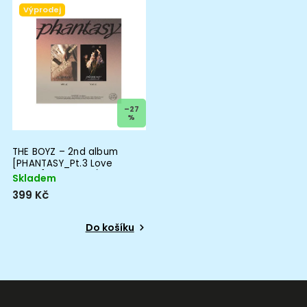
Výprodej
–27
%
THE BOYZ – 2nd album
[PHANTASY_Pt.3 Love
Letter] ROZBALENÉ
Skladem
399 Kč
Do košíku