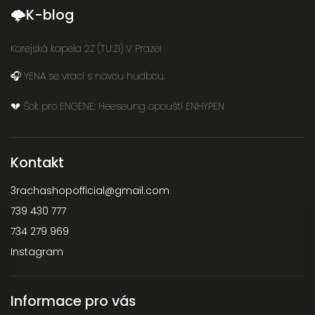
🌩K-blog
Korejská kapela 2Z (TU:ZI) V Praze!
🎧 YENA se vrací s novou hudbou.
💔 Šok pro ENGENE: Heeseung opouští ENHYPEN
Kontakt
3rachashopofficial
@
gmail.com
739 430 777
734 279 969
Instagram
Informace pro vás