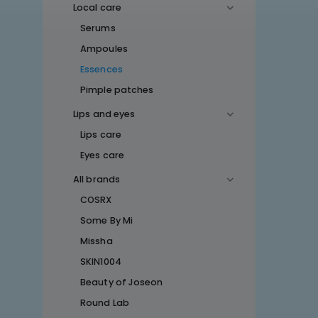
Local care
Serums
Ampoules
Essences
Pimple patches
Lips and eyes
Lips care
Eyes care
All brands
COSRX
Some By Mi
Missha
SKIN1004
Beauty of Joseon
Round Lab