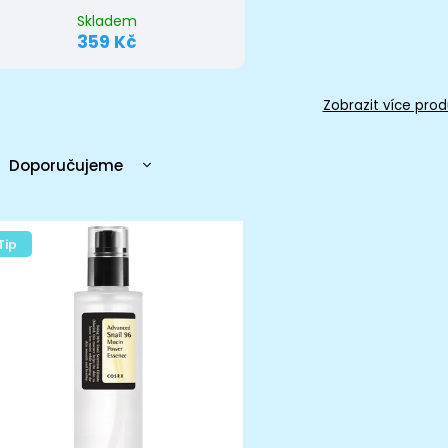
Skladem
359 Kč
Zobrazit více prod
Doporučujeme
Nejlevnější
Nejdražší
Tip
Nejprodávanější
Abecedně