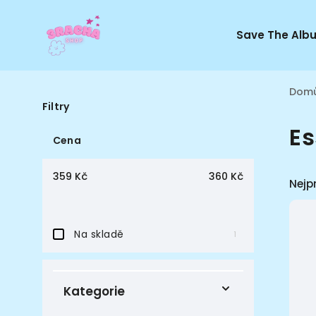
Save The Alb
Dom
Filtry
E
Cena
359
Kč
360
Kč
Nejp
Na skladě
1
Kategorie