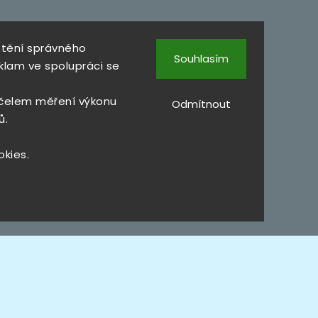
štění správného
Souhlasím
klam ve spolupráci se
čelem měření výkonu
Odmítnout
ů.
okies.