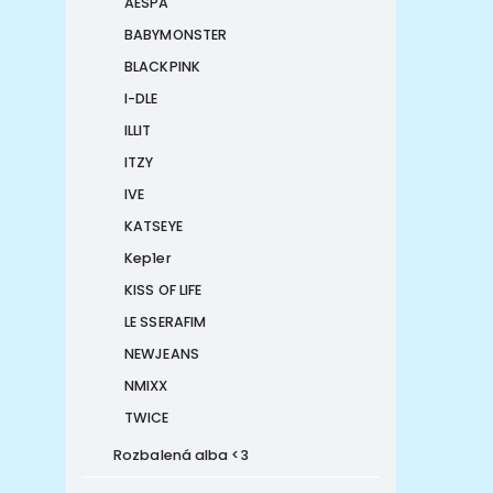
AESPA
BABYMONSTER
BLACKPINK
I-DLE
ILLIT
ITZY
IVE
KATSEYE
Kep1er
KISS OF LIFE
LE SSERAFIM
NEWJEANS
NMIXX
TWICE
Rozbalená alba <3