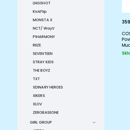
LNGSHOT
KickFlip
MONSTA X
359
NCT/ WayV
COS
P1HARMONY
Pow
Muc
RIIZE
Skl
SEVENTEEN
STRAY KIDS
THE BOYZ
TXT
XDINARY HEROES
XIKERS
XLOV
ZEROBASEONE
GIRL GROUP