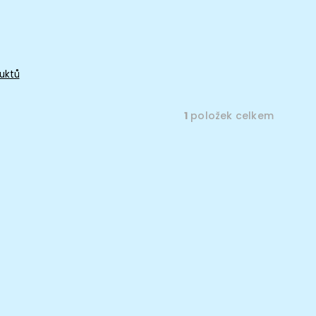
uktů
1
položek celkem