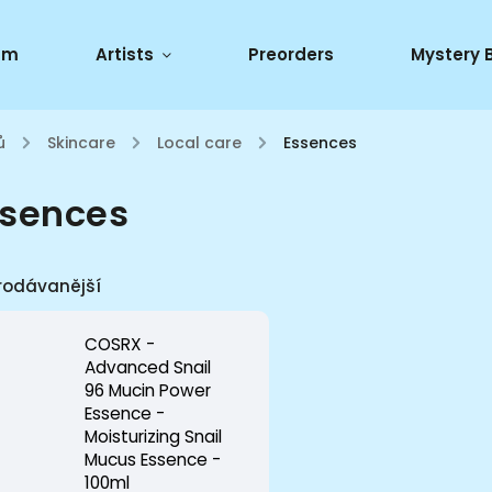
um
Artists
Preorders
Mystery 
ů
/
Skincare
/
Local care
/
Essences
ssences
rodávanější
COSRX -
Advanced Snail
96 Mucin Power
Essence -
Moisturizing Snail
Mucus Essence -
100ml