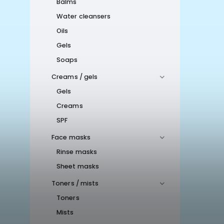
Balms
Water cleansers
Oils
Gels
Soaps
Creams / gels
Gels
Creams
SPF
Face masks
Rinse masks
Sheet masks
Toners / mists
Toners
Mists