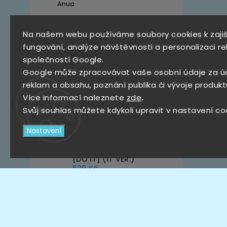
Anua
Na našem webu používáme soubory cookies k zaji
Top 10 produktů
fungování, analýze návštěvnosti a personalizaci re
společností Google.
SKZ Mystery Box
Google může zpracovávat vaše osobní údaje za ú
790 Kč
reklam a obsahu, poznání publika či vývoje produkt
Více informací naleznete
zde
.
Stray Kids – KARMA [The
4th Full Album ]
Svůj souhlas můžete kdykoli upravit v nastavení co
(CEREMONY VER.,
HOORAY VER.)
639 Kč
Nastavení
Stray Kids – SKZ IT TAPE
[DO IT] (IT VER.)
629 Kč
POPCORN GAMES -
PREMIUM CARD SLEEVE
HARD 50 SHEETS
(56x87mm)
105 Kč