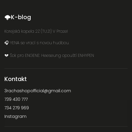
🌩K-blog
Korejská kapela 2Z (TU:ZI) V Praze!
🎧 YENA se vrací s novou hudbou.
💔 Šok pro ENGENE: Heeseung opouští ENHYPEN
Kontakt
3rachashopofficial
@
gmail.com
739 430 777
734 279 969
Instagram