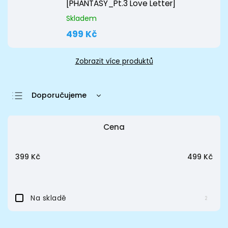
[PHANTASY_Pt.3 Love Letter]
Skladem
499 Kč
Zobrazit více produktů
Doporučujeme
Nejlevnější
Cena
Nejdražší
Nejprodávanější
399
Kč
499
Kč
Abecedně
Na skladě
2