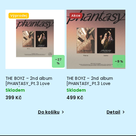
Výprodej
Akce
–27
–9 %
%
THE BOYZ – 2nd album
THE BOYZ – 2nd album
[PHANTASY_Pt.3 Love
[PHANTASY_Pt.3 Love
Letter] ROZBALENÉ
Letter]
Skladem
Skladem
399 Kč
499 Kč
Do košíku
Detail