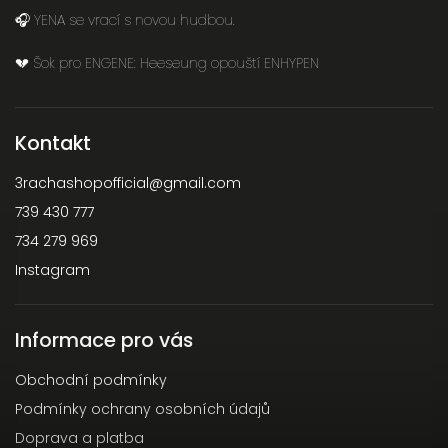
🎧 YENA se vrací s novou hudbou.
💔 Šok pro ENGENE: Heeseung opouští ENHYPEN
Kontakt
3rachashopofficial
@
gmail.com
739 430 777
734 279 969
Instagram
Informace pro vás
Obchodní podmínky
Podmínky ochrany osobních údajů
Doprava a platba