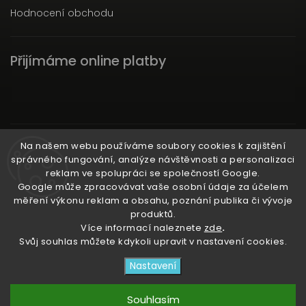
Hodnocení obchodu
Přijímáme online platby
Instagram
Na našem webu používáme soubory cookies k zajištění
správného fungování, analýze návštěvnosti a personalizaci
reklam ve spolupráci se společností Google.
Google může zpracovávat vaše osobní údaje za účelem
měření výkonu reklam a obsahu, poznání publika či vývoje
produktů.
Ať už ti nic neunikne!
Více informací naleznete
zde
.
Svůj souhlas můžete kdykoli upravit v nastavení cookies.
Copyright 2026
3RACHAshop
. Všechna práva
Nastavení
vyhrazena.
Upravit nastavení cookies
Souhlasím