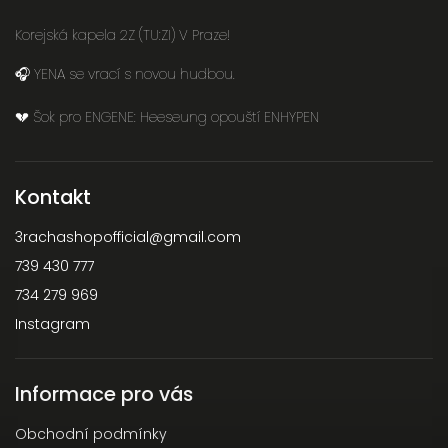
Korejská kapela 2Z (TU:ZI) V Praze!
🎧 YENA se vrací s novou hudbou.
💔 Šok pro ENGENE: Heeseung opouští ENHYPEN
Kontakt
3rachashopofficial
@
gmail.com
739 430 777
734 279 969
Instagram
Informace pro vás
Obchodní podmínky