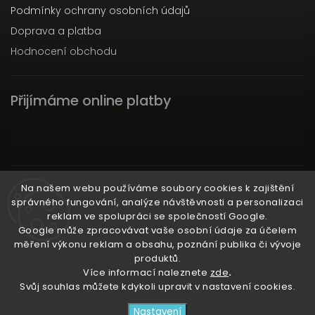
Podmínky ochrany osobních údajů
Doprava a platba
Hodnocení obchodu
Přijímáme online platby
Instagram
Na našem webu používáme soubory cookies k zajištění
správného fungování, analýze návštěvnosti a personalizaci
reklam ve spolupráci se společností Google.
Google může zpracovávat vaše osobní údaje za účelem
měření výkonu reklam a obsahu, poznání publika či vývoje
produktů.
Ať už ti nic neunikne!
Více informací naleznete
zde
.
Svůj souhlas můžete kdykoli upravit v nastavení cookies.
Copyright 2026
3RACHAshop
. Všechna práva
Nastavení