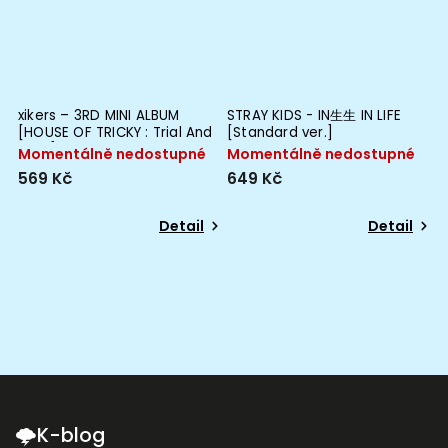
0
xikers – 3RD MINI ALBUM
STRAY KIDS - IN生生 IN LIFE
B
[HOUSE OF TRICKY : Trial And
[Standard ver.]
S
Error]
Momentálně nedostupné
Momentálně nedostupné
M
569 Kč
649 Kč
1
Detail
Detail
🌩K-blog