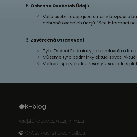
Ochrana Osobních Údajů
Vaše osobní údaje jsou u nás v bezpečí a b
ochraně osobních údajů. Více informací na
Závěrečná Ustanovení
Tyto Dodací Podmínky jsou smluvním dok
Můžeme tyto podmínky aktualizovat. Aktuá
Veškeré spory budou řešeny v souladu s pla
🌩K-blog
Korejská kapela 2Z (TU:ZI) V Praze!
🎧 YENA se vrací s novou hudbou.