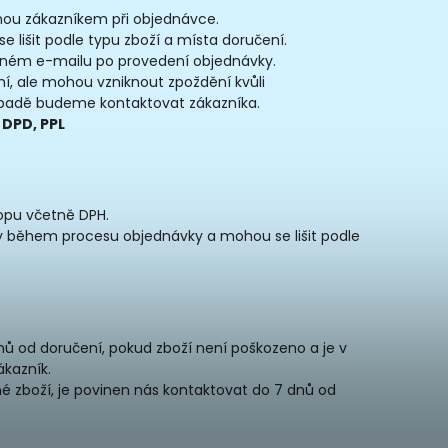
ou zákazníkem při objednávce.
se lišit podle typu zboží a místa doručení.
ném e-mailu po provedení objednávky.
, ale mohou vzniknout zpoždění kvůli
padě budeme kontaktovat zákazníka.
 DPD, PPL
opu včetně DPH.
y během procesu objednávky a mohou se lišit podle
nů od doručení, pokud zboží není poškozeno a je v
kazník.
 zboží, je povinen nás kontaktovat do 7 dnů od