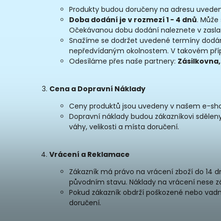
Produkty budou doručeny na adresu uveden
Doba dodání je v rozmezí 1 - 4 dnů
. Může 
Očekávanou dobu dodání naleznete v zasla
Snažíme se dodržet uvedené termíny dodání
nepředvídaným okolnostem. V takovém pří
Odesíláme přes naše partnery:
Zásilkovna,
Cena a Dopravní Náklady
Ceny produktů jsou uvedeny v našem e-sh
Dopravní náklady budou zákazníkovi sdělen
váhy, velikosti a místa doručení.
Vrácení a Reklamace
Zákazník má právo na vrácení zboží do 14 d
původním stavu. Náklady na vrácení nese zá
Pokud zákazník obdrží poškozené nebo vadné
doručení.