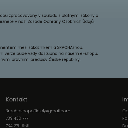
udou zpracovávány v souladu s platnými zákony o
leznete v naší Zásadě Ochrany Osobních Údajů.
umentem mezi zákazníkem a 3RACHAshop.
lní verze bude vždy dostupná na našem e-shopu.
tnými právními předpisy České republiky.
Kontakt
I
3rachashopofficial
@
gmail.com
Ob
739 430 777
Po
734 279 969
Do