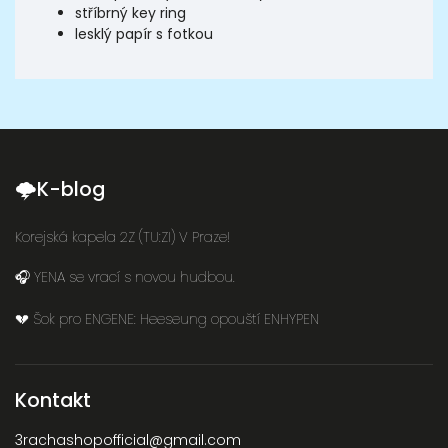
stříbrný key ring
lesklý papír s fotkou
🌩K-blog
Korejská kapela 2Z (TU:ZI) V Praze!
🎧 YENA se vrací s novou hudbou.
💔 Šok pro ENGENE: Heeseung opouští ENHYPEN
Kontakt
3rachashopofficial
@
gmail.com