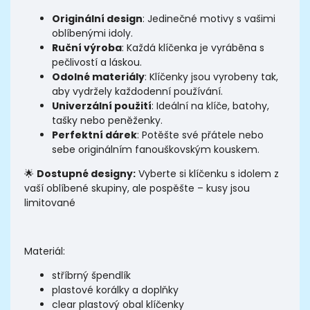
Originální design
: Jedinečné motivy s vašimi
oblíbenými idoly.
Ruční výroba
: Každá klíčenka je vyráběna s
pečlivostí a láskou.
Odolné materiály
: Klíčenky jsou vyrobeny tak,
aby vydržely každodenní používání.
Univerzální použití
: Ideální na klíče, batohy,
tašky nebo peněženky.
Perfektní dárek
: Potěšte své přátele nebo
sebe originálním fanouškovským kouskem.
🌟
Dostupné designy:
Vyberte si klíčenku s idolem z
vaší oblíbené skupiny, ale pospěšte – kusy jsou
limitované
Materiál:
stříbrný špendlík
plastové korálky a doplňky
clear plastový obal klíčenky