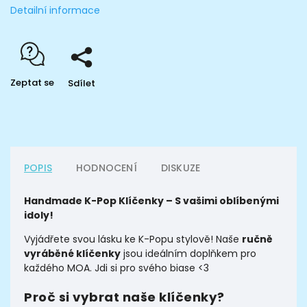
Detailní informace
Zeptat se
Sdílet
POPIS
HODNOCENÍ
DISKUZE
Handmade K-Pop Klíčenky – S vašimi oblíbenými
idoly!
Vyjádřete svou lásku ke K-Popu stylově! Naše
ručně
vyráběné klíčenky
jsou ideálním doplňkem pro
každého MOA. Jdi si pro svého biase <3
Proč si vybrat naše klíčenky?