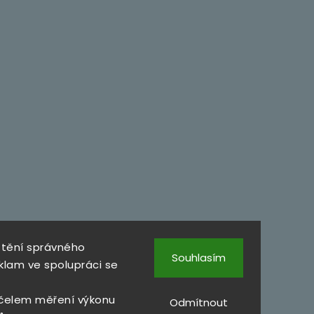
štění správného
Souhlasím
klam ve spolupráci se
čelem měření výkonu
Odmítnout