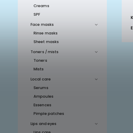
Creams
SPF
Face masks
Rinse masks
Sheet masks
Toners / mists
Toners
Mists
Local care
Serums
Ampoules
Essences
Pimple patches
Lips and eyes
Lips care