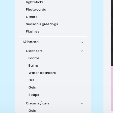
Lightsticks
Photocards
Others
Season's greetings
Plushies
Skincare
Cleansers
Foams
Balms
Water cleansers
Oils
Gels
Soaps
Creams / gels
Gels