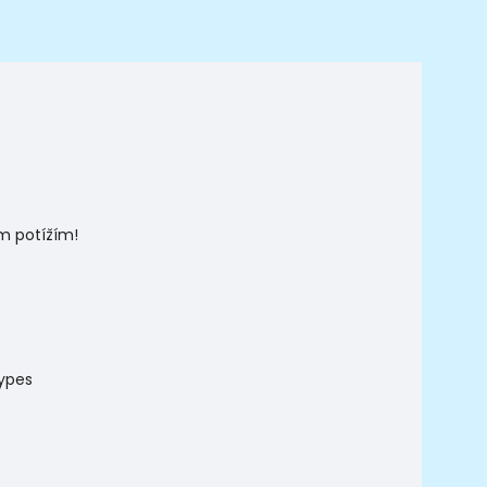
m potížím!
Types