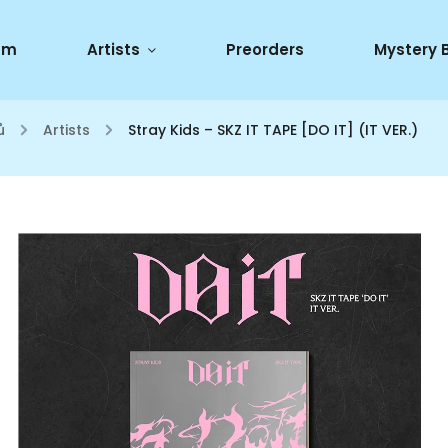
um
Artists
Preorders
Mystery 
ů
/
Artists
/
Stray Kids – SKZ IT TAPE [DO IT] (IT VER.)