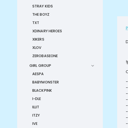
STRAY KIDS
THE BOYZ
TXT
XDINARY HEROES
XIKERS
XLOV
ZEROBASEONE
!
GIRL GROUP
O
AESPA
-
BABYMONSTER
-
BLACKPINK
-
I-DLE
-
-
ILLIT
-
ITZY
-
-
IVE