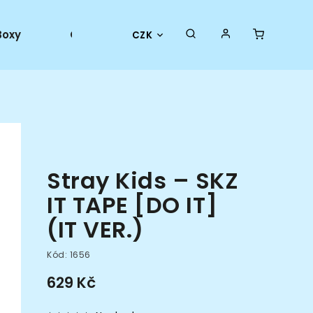
Boxy
Collector goods
Oficiální merch
CZK
Stray Kids – SKZ
IT TAPE [DO IT]
(IT VER.)
Kód:
1656
629 Kč