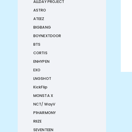
ALLDAY PROJECT
ASTRO
ATEEZ
BIGBANG
BOYNEXTDOOR
BTS
CORTIS
ENHYPEN
EXO
LNGSHOT
KickFlip
MONSTA X
NCT/ WayV
P1HARMONY
RIIZE
SEVENTEEN