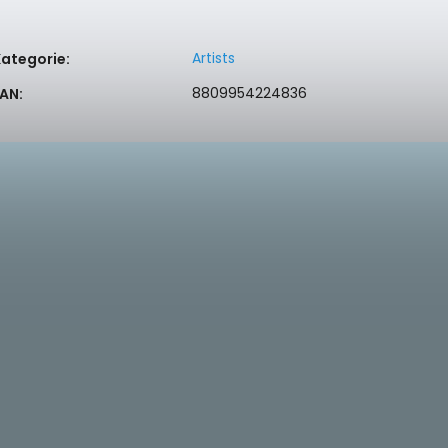
Artists
Kategorie
:
8809954224836
EAN
: