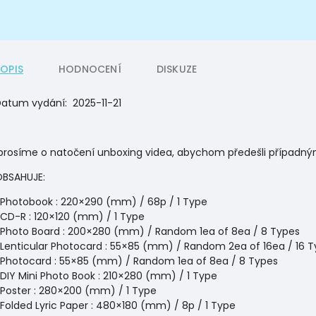
POPIS
HODNOCENÍ
DISKUZE
Datum vydání:
2025-11-21
prosíme o natočení unboxing videa, abychom předešli případný
BSAHUJE:
Photobook : 220×290 (mm) / 68p / 1 Type
CD-R : 120×120 (mm) / 1 Type
Photo Board : 200×280 (mm) / Random 1ea of 8ea / 8 Types
Lenticular Photocard : 55×85 (mm) / Random 2ea of 16ea / 16 
Photocard : 55×85 (mm) / Random 1ea of 8ea / 8 Types
DIY Mini Photo Book : 210×280 (mm) / 1 Type
Poster : 280×200 (mm) / 1 Type
Folded Lyric Paper : 480×180 (mm) / 8p / 1 Type