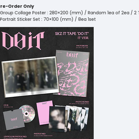
Pre-Order Only
Group Collage Poster : 280×200 (mm) / Random 1ea of 2ea / 2
Portrait Sticker Set : 70×100 (mm) / 8ea 1set