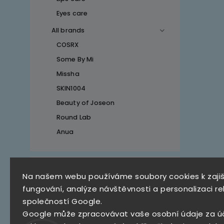
Eyes care
All brands
COSRX
Some By Mi
Missha
SKIN1004
Beauty of Joseon
Round Lab
Anua
Top 10 produktů
Na našem webu používáme soubory cookies k zaji
fungování, analýze návštěvnosti a personalizaci re
SKZ Mystery Box
společností Google.
790 Kč
Google může zpracovávat vaše osobní údaje za ú