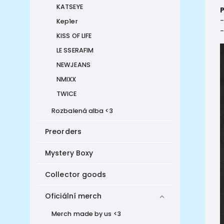
KATSEYE
-
Kep1er
-
KISS OF LIFE
LE SSERAFIM
NEWJEANS
NMIXX
TWICE
Rozbalená alba <3
Preorders
Mystery Boxy
Collector goods
Oficiální merch
Merch made by us <3