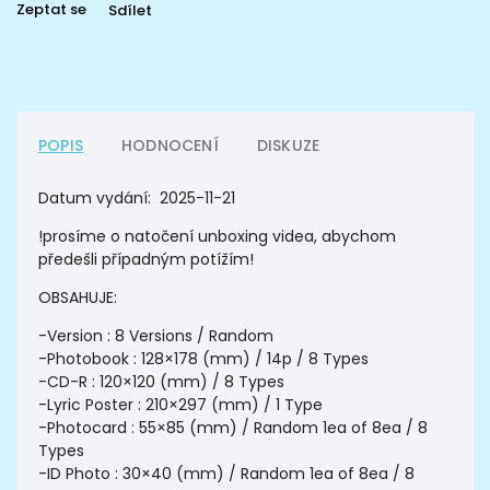
Zeptat se
Sdílet
POPIS
HODNOCENÍ
DISKUZE
Datum vydání:
2025-11-21
!prosíme o natočení unboxing videa, abychom
předešli případným potížím!
OBSAHUJE:
-Version : 8 Versions / Random
-Photobook : 128×178 (mm) / 14p / 8 Types
-CD-R : 120×120 (mm) / 8 Types
-Lyric Poster : 210×297 (mm) / 1 Type
-Photocard : 55×85 (mm) / Random 1ea of 8ea / 8
Types
-ID Photo : 30×40 (mm) / Random 1ea of 8ea / 8