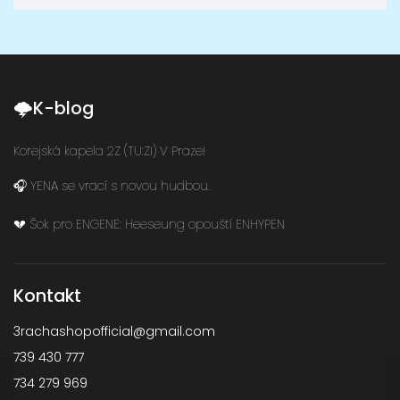
🌩K-blog
Korejská kapela 2Z (TU:ZI) V Praze!
🎧 YENA se vrací s novou hudbou.
💔 Šok pro ENGENE: Heeseung opouští ENHYPEN
Kontakt
3rachashopofficial
@
gmail.com
739 430 777
734 279 969