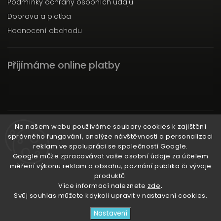
Podmínky ochrany osobních údajů
Doprava a platba
Hodnocení obchodu
Přijímáme online platby
Instagram
Na našem webu používáme soubory cookies k zajištění
správného fungování, analýze návštěvnosti a personalizaci
reklam ve spolupráci se společností Google.
Google může zpracovávat vaše osobní údaje za účelem
měření výkonu reklam a obsahu, poznání publika či vývoje
produktů.
Ať už ti nic neunikne!
Více informací naleznete
zde
.
Svůj souhlas můžete kdykoli upravit v nastavení cookies.
Copyright 2026
3RACHAshop
. Všechna práva
Nastavení
vyhrazena.