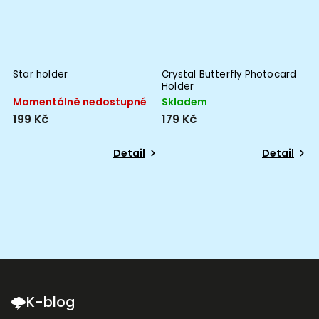
Star holder
Crystal Butterfly Photocard
M
Holder
h
Momentálně nedostupné
Skladem
M
199 Kč
179 Kč
1
Detail
Detail
🌩K-blog