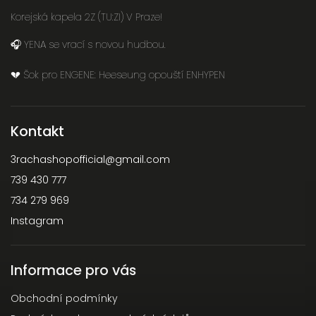
Korejská kapela 2Z (TU:ZI) V Praze!
🎧 YENA se vrací s novou hudbou.
💔 Šok pro ENGENE: Heeseung opouští ENHYPEN
Kontakt
3rachashopofficial
@
gmail.com
739 430 777
734 279 969
Instagram
Informace pro vás
Obchodní podmínky