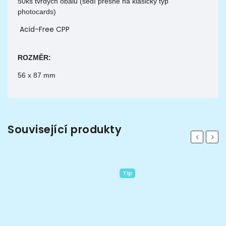
50ks tvrdých obalů (sedí přesně na klasický typ
photocards)
Acid-Free CPP
ROZMĚR:
56 x 87 mm
Související produkty
Previous
Next
Tip