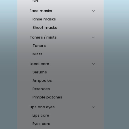
SPF
Face masks
Rinse masks
Sheet masks
Toners / mists
Toners
Mists
Local care
Serums
Ampoules
Essences
Pimple patches
Lips and eyes
Lips care
Eyes care