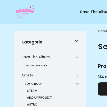
Save The Alb
Dom
Kategorie
Se
Save The Album
Pro
heatwave sale
Artists
Můžet
BOY GROUP
&TEAM
ALLDAY PROJECT
ASTRO