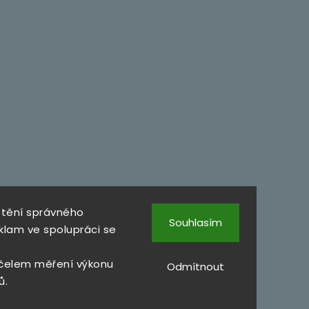
štění správného
Souhlasím
klam ve spolupráci se
čelem měření výkonu
Odmítnout
ů.