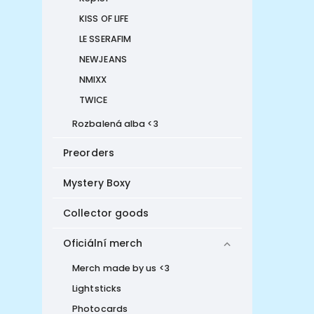
KISS OF LIFE
LE SSERAFIM
NEWJEANS
NMIXX
TWICE
Rozbalená alba <3
Preorders
Mystery Boxy
Collector goods
Oficiální merch
Merch made by us <3
Lightsticks
Photocards