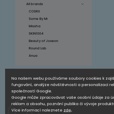
All brands
COSRX
Some By Mi
Missha
SKIN1004
Beauty of Joseon
Round Lab
Anua
Top 10 produktů
Na našem webu používáme soubory cookies k zaji
fungování, analýze návštěvnosti a personalizaci re
SKZ Mystery Box
společností Google.
790 Kč
Google může zpracovávat vaše osobní údaje za ú
Stray Kids – KARMA [The
reklam a obsahu, poznání publika či vývoje produkt
4th Full Album ]
Více informací naleznete
zde
.
(CEREMONY VER.,