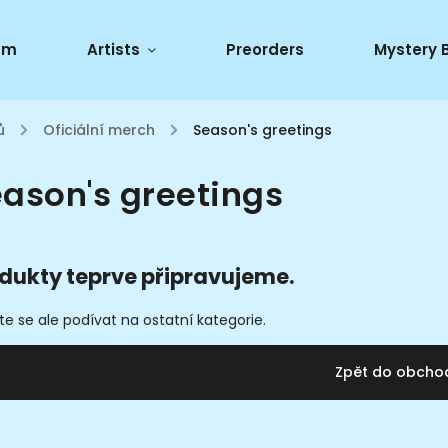
um
Artists
Preorders
Mystery 
ů
/
Oficiální merch
/
Season's greetings
ason's greetings
dukty teprve připravujeme.
e se ale podívat na ostatní kategorie.
Zpět do obcho