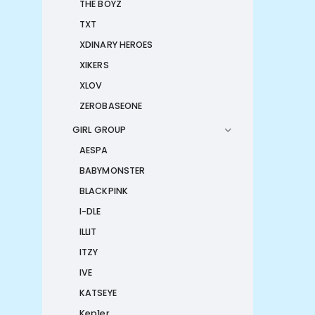
THE BOYZ
TXT
XDINARY HEROES
XIKERS
XLOV
ZEROBASEONE
GIRL GROUP
AESPA
BABYMONSTER
BLACKPINK
I-DLE
ILLIT
ITZY
IVE
KATSEYE
Kep1er