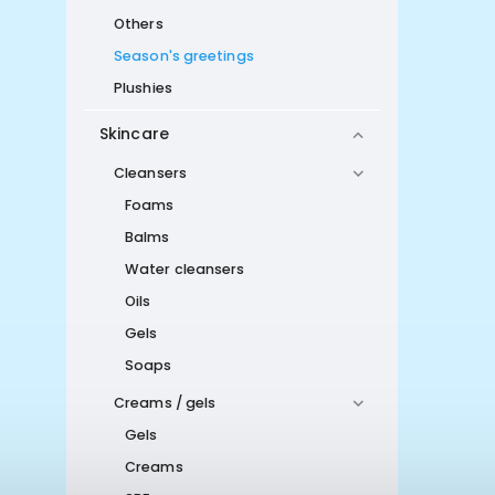
Others
Season's greetings
Plushies
Skincare
Cleansers
Foams
Balms
Water cleansers
Oils
Gels
Soaps
Creams / gels
Gels
Creams