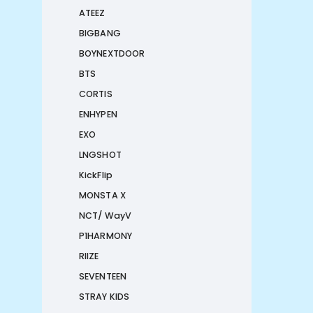
ATEEZ
BIGBANG
BOYNEXTDOOR
BTS
CORTIS
ENHYPEN
EXO
LNGSHOT
KickFlip
MONSTA X
NCT/ WayV
P1HARMONY
RIIZE
SEVENTEEN
STRAY KIDS