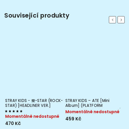
Související produkty
Previous
Next
STRAY KIDS - 樂-STAR (ROCK-
STRAY KIDS – ATE [Mini
STAR) [HEADLINER VER.]
Album] (PLATFORM
ALBUM
ALBUM_NEMO_A Ver., B Ver.)
Momentálně nedostupné
Momentálně nedostupné
459 Kč
470 Kč