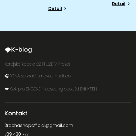
Detail
Detail
🌩K-blog
Korejská kapela 2Z (TU:ZI) V Praze!
🎧 YENA se vrací s novou hudbou.
💔 Šok pro ENGENE: Heeseung opouští ENHYPEN
Kontakt
3rachashopofficial
@
gmail.com
739 430 777