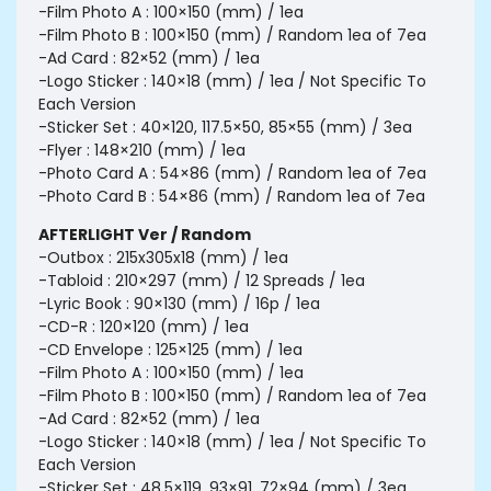
-Film Photo A : 100×150 (mm) / 1ea
-Film Photo B : 100×150 (mm) / Random 1ea of 7ea
-Ad Card : 82×52 (mm) / 1ea
-Logo Sticker : 140×18 (mm) / 1ea / Not Specific To
Each Version
-Sticker Set : 40×120, 117.5×50, 85×55 (mm) / 3ea
-Flyer : 148×210 (mm) / 1ea
-Photo Card A : 54×86 (mm) / Random 1ea of 7ea
-Photo Card B : 54×86 (mm) / Random 1ea of 7ea
AFTERLIGHT Ver / Random
-Outbox : 215x305x18 (mm) / 1ea
-Tabloid : 210×297 (mm) / 12 Spreads / 1ea
-Lyric Book : 90×130 (mm) / 16p / 1ea
-CD-R : 120×120 (mm) / 1ea
-CD Envelope : 125×125 (mm) / 1ea
-Film Photo A : 100×150 (mm) / 1ea
-Film Photo B : 100×150 (mm) / Random 1ea of 7ea
-Ad Card : 82×52 (mm) / 1ea
-Logo Sticker : 140×18 (mm) / 1ea / Not Specific To
Each Version
-Sticker Set : 48.5×119, 93×91, 72×94 (mm) / 3ea