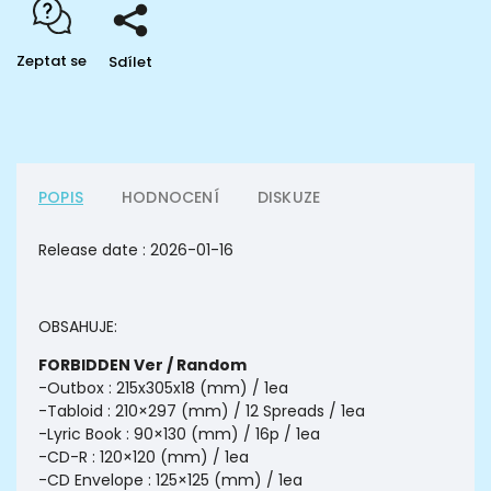
Zeptat se
Sdílet
POPIS
HODNOCENÍ
DISKUZE
Release date :
2026-01-16
OBSAHUJE:
FORBIDDEN Ver / Random
-Outbox : 215x305x18 (mm) / 1ea
-Tabloid : 210×297 (mm) / 12 Spreads / 1ea
-Lyric Book : 90×130 (mm) / 16p / 1ea
-CD-R : 120×120 (mm) / 1ea
-CD Envelope : 125×125 (mm) / 1ea