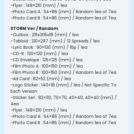
-Flyer : 148×210 (mm) / 1ea
-Photo Card A : 54×86 (mm) / Random 1ea of 7ea
-Photo Card B : 54×86 (mm) / Random 1ea of 7ea
STORM Ver / Random
-Outbox : 215x305x18 (mm) / 1ea
-Tabloid : 210×297 (mm) / 12 Spreads / 1ea
-Lyric Book : 90×130 (mm) / 16p / 1ea
-CD-R : 120×120 (mm) / 1ea
-CD Envelope : 125×125 (mm) / 1ea
-Film Photo A : 100×150 (mm) / 1ea
-Film Photo B : 100×150 (mm) / Random 1ea of 7ea
-Ad Card : 82×52 (mm) / 1ea
-Logo Sticker : 140×18 (mm) / 1ea / Not Specific To
Each Version
-Sticker Set : 82×110, 70×70, 40×40, 40×40 (mm) /
4ea
-Flyer : 148×210 (mm) / 1ea
-Photo Card A : 54×86 (mm) / Random 1ea of 7ea
-Photo Card B : 54×86 (mm) / Random 1ea of 7ea