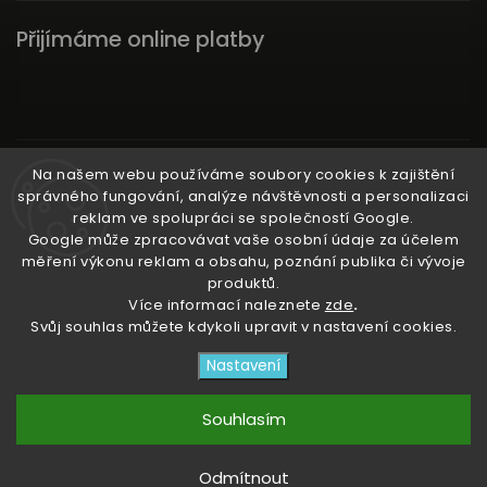
Přijímáme online platby
Instagram
Na našem webu používáme soubory cookies k zajištění
správného fungování, analýze návštěvnosti a personalizaci
reklam ve spolupráci se společností Google.
Google může zpracovávat vaše osobní údaje za účelem
měření výkonu reklam a obsahu, poznání publika či vývoje
produktů.
Ať už ti nic neunikne!
Více informací naleznete
zde
.
Svůj souhlas můžete kdykoli upravit v nastavení cookies.
Copyright 2026
3RACHAshop
. Všechna práva
Nastavení
vyhrazena.
Upravit nastavení cookies
Souhlasím
Vytvořil
Shoptet
| Design
Shoptak.cz
Odmítnout