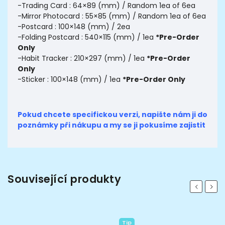
-Trading Card : 64×89 (mm) / Random 1ea of 6ea
-Mirror Photocard : 55×85 (mm) / Random 1ea of 6ea
-Postcard : 100×148 (mm) / 2ea
-Folding Postcard : 540×115 (mm) / 1ea
*Pre-Order
Only
-Habit Tracker : 210×297 (mm) / 1ea
*Pre-Order
Only
-Sticker : 100×148 (mm) / 1ea
*Pre-Order Only
Pokud chcete specifickou verzi, napište nám ji do
poznámky při nákupu a my se ji pokusíme zajistit
Související produkty
Previous
Next
Tip