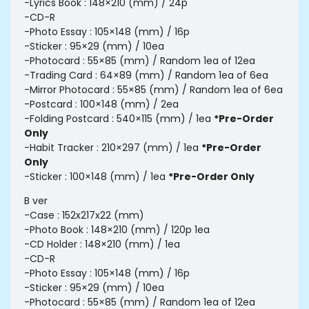
-Lyrics Book : 148×210 (mm) / 24p
-CD-R
-Photo Essay : 105×148 (mm) / 16p
-Sticker : 95×29 (mm) / 10ea
-Photocard : 55×85 (mm) / Random 1ea of 12ea
-Trading Card : 64×89 (mm) / Random 1ea of 6ea
-Mirror Photocard : 55×85 (mm) / Random 1ea of 6ea
-Postcard : 100×148 (mm) / 2ea
-Folding Postcard : 540×115 (mm) / 1ea
*Pre-Order
Only
-Habit Tracker : 210×297 (mm) / 1ea
*Pre-Order
Only
-Sticker : 100×148 (mm) / 1ea
*Pre-Order Only
B ver
-Case : 152x217x22 (mm)
-Photo Book : 148×210 (mm) / 120p 1ea
-CD Holder : 148×210 (mm) / 1ea
-CD-R
-Photo Essay : 105×148 (mm) / 16p
-Sticker : 95×29 (mm) / 10ea
-Photocard : 55×85 (mm) / Random 1ea of 12ea