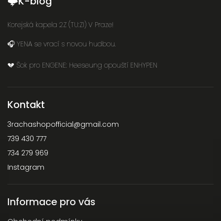
🌩K-blog
Korejská kapela 2Z (TU:ZI) V Praze!
🎧 YENA se vrací s novou hudbou.
💔 Šok pro ENGENE: Heeseung opouští ENHYPEN
Kontakt
3rachashopofficial
@
gmail.com
739 430 777
734 279 969
Instagram
Informace pro vás