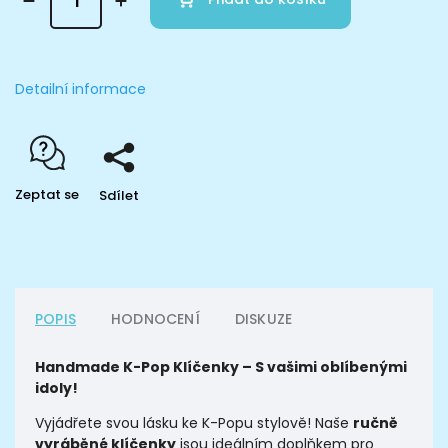
Detailní informace
Zeptat se
Sdílet
POPIS
HODNOCENÍ
DISKUZE
Handmade K-Pop Klíčenky – S vašimi oblíbenými
idoly!
Vyjádřete svou lásku ke K-Popu stylově! Naše
ručně
vyráběné klíčenky
jsou ideálním doplňkem pro