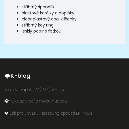
stříbrný špendlík
plastové korálky a doplňky
clear plastový obal klíčenky
stříbrný key ring
lesklý papír s fotkou
🌩K-blog
Korejská kapela 2Z (TU:ZI) V Praze!
🎧 YENA se vrací s novou hudbou.
💔 Šok pro ENGENE: Heeseung opouští ENHYPEN