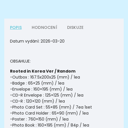
POPIS
HODNOCENÍ
DISKUZE
Datum vydání:
2026-03-20
OBSAHUJE:
Rooted in Korea Ver / Random
-Outbox : 167.5x200x25 (mm) / 1ea
-Badge : 65×25 (mm) / 1ea
-Envelope : 160×195 (mm) / 1ea
-CD-R Envelope : 125×125 (mm) / 1ea
-CD-R : 120×120 (mm) / 1ea
-Photo Card Set : 55×85 (mm) / 7ea 1set
-Photo Card Holder : 65×90 (mm) / 1ea
-Poster : 760×150 (mm) / 1ea
-Photo Book : 160×195 (mm) / 84p / 1ea