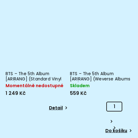
BTS – The 5th Album
BTS – The 5th Album
[
[ARIRANG] (Standard Vinyl
[ARIRANG] (Weverse Albums
A
Ver.)
ver.)
L
Momentálně nedostupné
Skladem
M
1 249 Kč
559 Kč
1
Detail
Do košíku