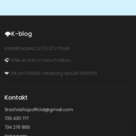
🌩K-blog
Korejská kapela 2Z (TU:ZI) V Praze!
🎧 YENA se vrací s novou hudbou.
💔 Šok pro ENGENE: Heeseung opouští ENHYPEN
Kontakt
3rachashopofficial
@
gmail.com
739 430 777
734 279 969