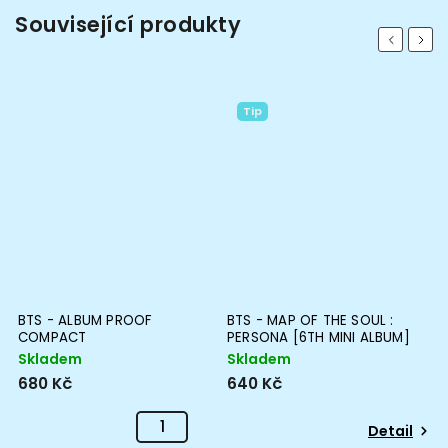
Související produkty
Previous
Next
Tip
S]
BTS - ALBUM PROOF
BTS - MAP OF THE SOUL :
B
COMPACT
PERSONA [6TH MINI ALBUM]
[
Skladem
Skladem
S
680 Kč
640 Kč
7
Detail