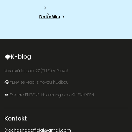
Do košíku
🌩K-blog
Korejská kapela 2Z (TU:ZI) V Praze!
🎧 YENA se vrací s novou hudbou.
💔 Šok pro ENGENE: Heeseung opouští ENHYPEN
Kontakt
3rachashopofficial
@
gmail.com