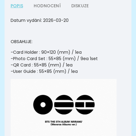
POPIS
HODNOCENÍ
DISKUZE
Datum vydání:
2026-03-20
OBSAHUJE:
-Card Holder : 90×120 (mm) / 1ea
-Photo Card Set : 55×85 (mm) / 9ea 1set
-QR Card : 55×85 (mm) / 1ea
-User Guide : 55×85 (mm) / 1ea