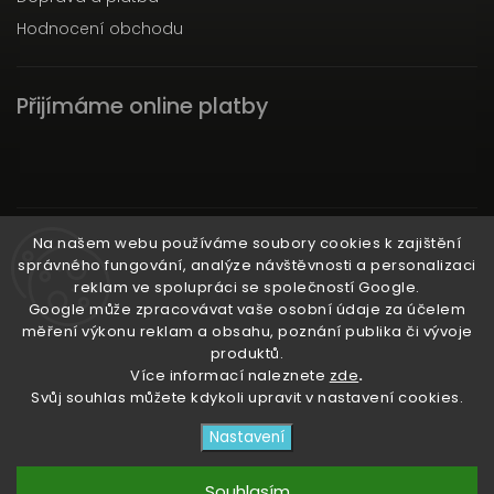
Hodnocení obchodu
Přijímáme online platby
Instagram
Na našem webu používáme soubory cookies k zajištění
správného fungování, analýze návštěvnosti a personalizaci
reklam ve spolupráci se společností Google.
Google může zpracovávat vaše osobní údaje za účelem
měření výkonu reklam a obsahu, poznání publika či vývoje
produktů.
Ať už ti nic neunikne!
Více informací naleznete
zde
.
Svůj souhlas můžete kdykoli upravit v nastavení cookies.
Copyright 2026
3RACHAshop
. Všechna práva
Nastavení
vyhrazena.
Upravit nastavení cookies
Souhlasím