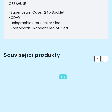
OBSAHUJE:
-Super Jewel Case : 24p Booklet
-CD-R
-Holographic Star Sticker : 1ea
-Photocards : Random 1ea of 15ea
Související produkty
Previous
Next
Tip