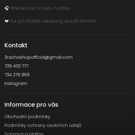
🎧 YENA se vrací s novou hudbou.
💔 Šok pro ENGENE: Heeseung opouští ENHYPEN
Kontakt
3rachashopofficial
@
gmail.com
739 430 777
734 279 969
Instagram
Informace pro vás
Obchodní podmínky
Podmínky ochrany osobních údajů
Doprava a platba