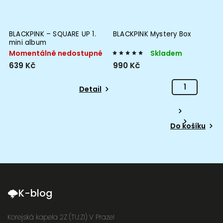
BLACKPINK – SQUARE UP 1.
BLACKPINK Mystery Box
mini album
Momentálně nedostupné
Skladem
639 Kč
990 Kč
Detail
Do košíku
🌩K-blog
Korejská kapela 2Z (TU:ZI) V Praze!