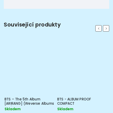
Související produkty
Previous
Next
BTS – The 5th Album
BTS - ALBUM PROOF
B
[ARIRANG] (Weverse Albums
COMPACT
ver.)
Skladem
Skladem