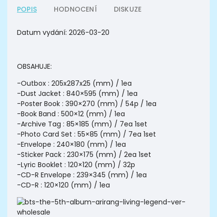
POPIS
HODNOCENÍ
DISKUZE
Datum vydání:
2026-03-20
OBSAHUJE:
-Outbox : 205x287x25 (mm) / 1ea
-Dust Jacket : 840×595 (mm) / 1ea
-Poster Book : 390×270 (mm) / 54p / 1ea
-Book Band : 500×12 (mm) / 1ea
-Archive Tag : 85×185 (mm) / 7ea 1set
-Photo Card Set : 55×85 (mm) / 7ea 1set
-Envelope : 240×180 (mm) / 1ea
-Sticker Pack : 230×175 (mm) / 2ea 1set
-Lyric Booklet : 120×120 (mm) / 32p
-CD-R Envelope : 239×345 (mm) / 1ea
-CD-R : 120×120 (mm) / 1ea