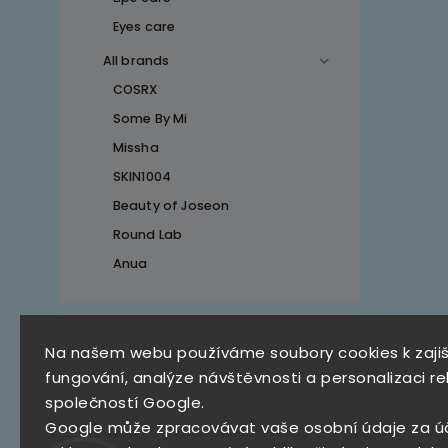
Eyes care
All brands
COSRX
Some By Mi
Missha
SKIN1004
Beauty of Joseon
Round Lab
Anua
Top 10 produktů
Na našem webu používáme soubory cookies k zaji
fungování, analýze návštěvnosti a personalizaci re
SKZ Mystery Box
společností Google.
790 Kč
Google může zpracovávat vaše osobní údaje za ú