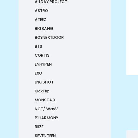
ALLDAY PROJECT
ASTRO
ATEEZ
BIGBANG
BOYNEXTDOOR
BTS
CORTIS
ENHYPEN
EXO
LNGSHOT
KickFlip
MONSTA X
NCT/ WayV
P1HARMONY
RIIZE
SEVENTEEN