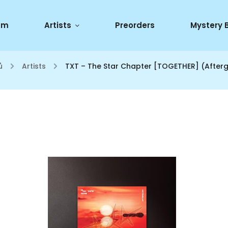
um
Artists
Preorders
Mystery 
ů
/
Artists
/
TXT – The Star Chapter [TOGETHER] (Afterg