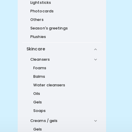
Lightsticks
Photocards
Others
Season's greetings
Plushies
Skincare
Cleansers
Foams
Balms
Water cleansers
Oils
Gels
Soaps
Creams / gels
Gels