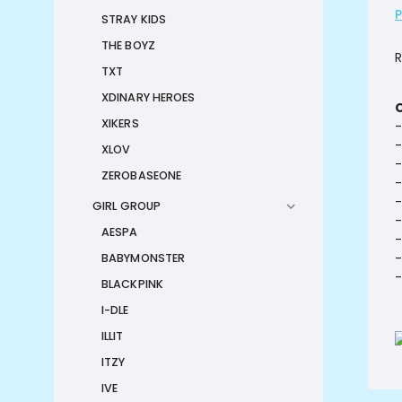
STRAY KIDS
THE BOYZ
R
TXT
XDINARY HEROES
XIKERS
-
-
XLOV
-
ZEROBASEONE
-
-
GIRL GROUP
-
AESPA
-
-
BABYMONSTER
-
BLACKPINK
I-DLE
ILLIT
ITZY
IVE