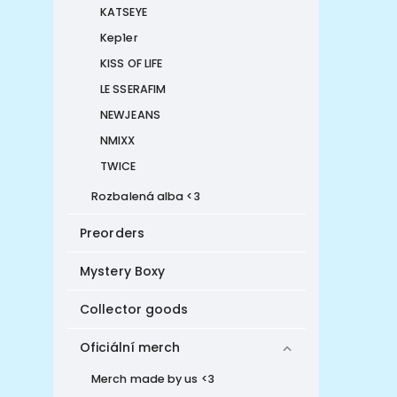
KATSEYE
Kep1er
KISS OF LIFE
LE SSERAFIM
NEWJEANS
NMIXX
TWICE
Rozbalená alba <3
Preorders
Mystery Boxy
Collector goods
Oficiální merch
Merch made by us <3