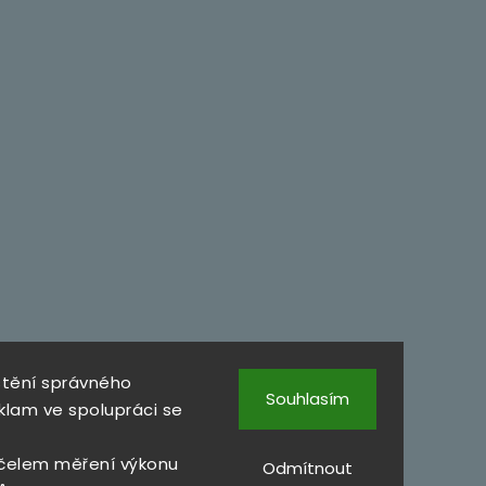
štění správného
Souhlasím
klam ve spolupráci se
čelem měření výkonu
Odmítnout