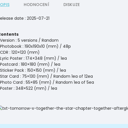
POPIS
HODNOCENÍ
DISKUZE
elease date : 2025-07-21
Contents
Version : 5 versions / Random
Photobook : 190x190x10 (mm) / 48p
CDR : 120×120 (mm)
Lyric Poster : 174×348 (mm) / 1ea
Postcard : 180×180 (mm) / 1ea
Sticker Pack : 150×150 (mm) / 1ea
Star Card : 75×130 (mm) / Random 1ea of 12ea
Photo Card : 55×85 (mm) / Random 1ea of 5ea
Poster : 348×522 (mm) / 1ea