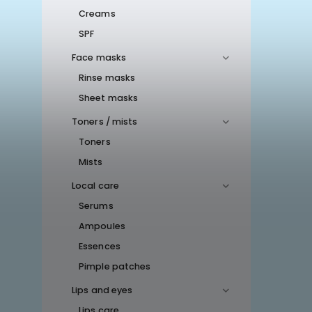
Creams
SPF
Face masks
Rinse masks
Sheet masks
Toners / mists
Toners
Mists
Local care
Serums
Ampoules
Essences
Pimple patches
Lips and eyes
Lips care