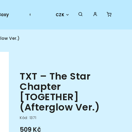
Boxy
Collector goods
Oficiální merch
CZK
low Ver.)
TXT – The Star
Chapter
[TOGETHER]
(Afterglow Ver.)
Kód:
1371
509 Kč