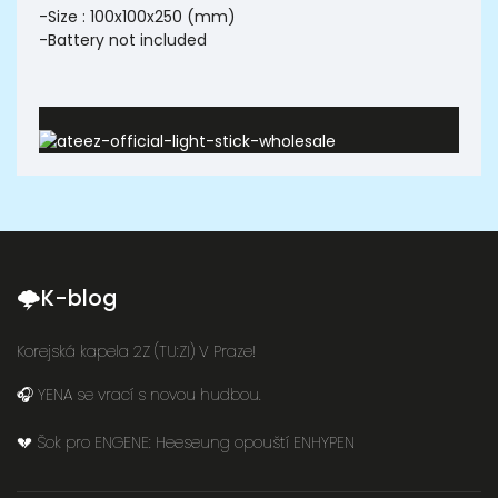
-Size : 100x100x250 (mm)
-Battery not included
🌩K-blog
Korejská kapela 2Z (TU:ZI) V Praze!
🎧 YENA se vrací s novou hudbou.
💔 Šok pro ENGENE: Heeseung opouští ENHYPEN