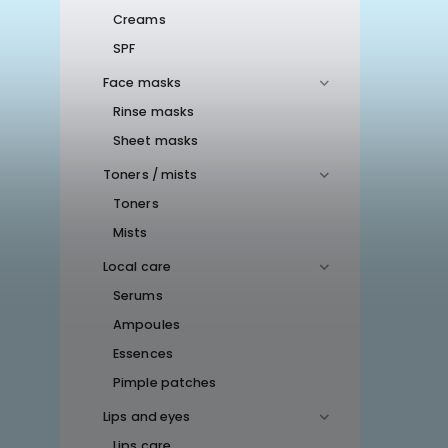
Creams
SPF
Face masks
Rinse masks
Sheet masks
Toners / mists
Toners
Mists
Local care
Serums
Ampoules
Essences
Pimple patches
Lips and eyes
Lips care