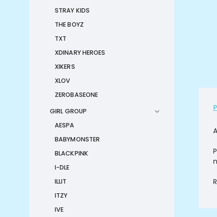
STRAY KIDS
THE BOYZ
TXT
XDINARY HEROES
XIKERS
XLOV
ZEROBASEONE
GIRL GROUP
AESPA
A
BABYMONSTER
P
BLACKPINK
n
I-DLE
R
ILLIT
ITZY
IVE