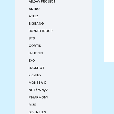
ALLDAY PROJECT
ASTRO
ATEEZ
BIGBANG
BOYNEXTDOOR
BTS
CORTIS
ENHYPEN
EXO
LNGSHOT
KickFlip
MONSTA X
NCT/ WayV
P1HARMONY
RIIZE
SEVENTEEN