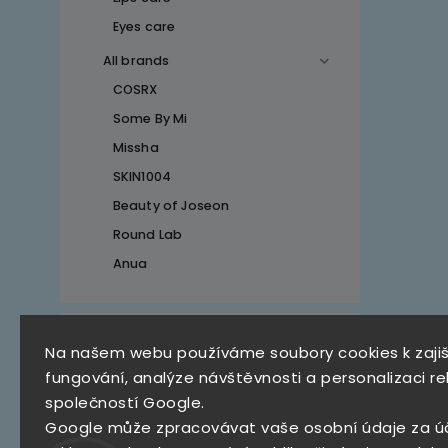
Eyes care
All brands
COSRX
Some By Mi
Missha
SKIN1004
Beauty of Joseon
Round Lab
Anua
Top 10 produktů
Na našem webu používáme soubory cookies k zaji
fungování, analýze návštěvnosti a personalizaci re
SKZ Mystery Box
společností Google.
790 Kč
Google může zpracovávat vaše osobní údaje za ú