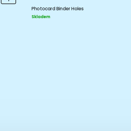
Photocard Binder Holes
289 K
Skladem
Photoc
Sklad