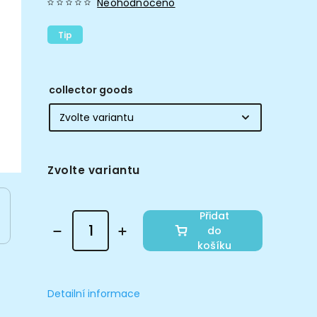
Neohodnoceno
Tip
collector goods
Zvolte variantu
Přidat
do
košíku
Detailní informace