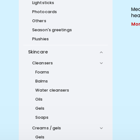
Lightsticks
Photocard Holder - vlnky
Med
Photocards
hea
Momentálně nedostupné
Others
Mom
Season's greetings
Plushies
Skincare
Cleansers
Foams
Balms
Water cleansers
Oils
Gels
Soaps
Creams / gels
Gels