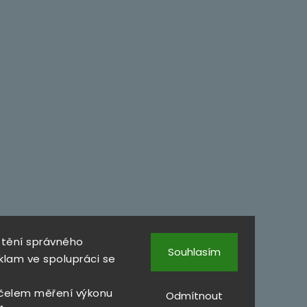
štění správného
Souhlasím
klam ve spolupráci se
čelem měření výkonu
Odmítnout