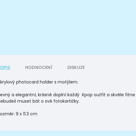
POPIS
HODNOCENÍ
DISKUZE
krylový photocard holder s motýlem.
evný a elegantní, krásně doplní každý Kpop outfit a skvěle fitn
ebudeš muset bát o své fotokartičky.
ozměr: 9 x 11.3 cm