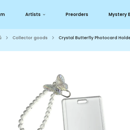
um
Artists
Preorders
Mystery 
ů
/
Collector goods
/
Crystal Butterfly Photocard Hold