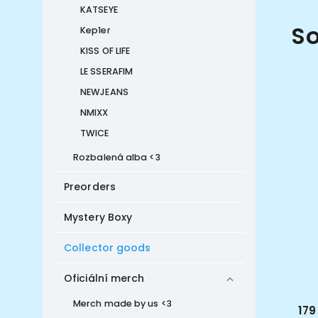
KATSEYE
So
Kep1er
KISS OF LIFE
LE SSERAFIM
NEWJEANS
NMIXX
TWICE
Rozbalená alba <3
Preorders
Mystery Boxy
Collector goods
Oficiální merch
Merch made by us <3
169 Kč
179
od