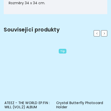
Rozměry 34 x 34 cm.
Související produkty
Previous
Next
Tip
 -
ATEEZ - THE WORLD EP.FIN :
Crystal Butterfly Photocard
P
WILL (VOL.2) ALBUM
Holder
C