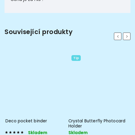
Související produkty
Previous
Next
Tip
M
Deco pocket binder
Crystal Butterfly Photocard
TS
Holder
Skladem
Skladem