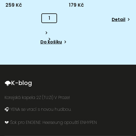
259 Kč
179 Kč
Detail
Do košíku
🌩K-blog
Korejská kapela 2Z (TU:ZI) V Praze!
🎧 YENA se vrací s novou hudbou.
💔 Šok pro ENGENE: Heeseung opouští ENHYPEN