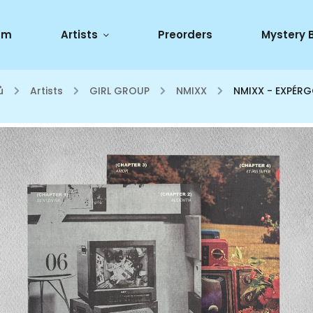
um
Artists
Preorders
Mystery 
ů
/
Artists
/
GIRL GROUP
/
NMIXX
/
NMIXX - EXPÉR