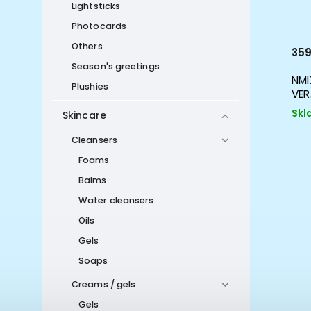
Lightsticks
Photocards
Others
489 Kč
359
Season's greetings
NMIXX - 2ND MINI ALBUM FE3O4 :
NMI
Plushies
BREAK
VER
Skladem
Skl
Skincare
Cleansers
Foams
Balms
Water cleansers
Oils
Gels
Soaps
Creams / gels
Gels