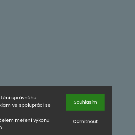
štění správného
Souhlasím
klam ve spolupráci se
čelem měření výkonu
Odmítnout
ů.