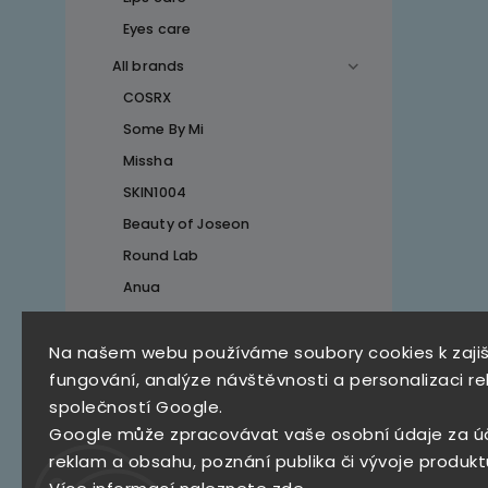
Eyes care
All brands
COSRX
Some By Mi
Missha
SKIN1004
Beauty of Joseon
Round Lab
Anua
Na našem webu používáme soubory cookies k zaji
Top 10 produktů
fungování, analýze návštěvnosti a personalizaci re
společností Google.
SKZ Mystery Box
Google může zpracovávat vaše osobní údaje za ú
790 Kč
reklam a obsahu, poznání publika či vývoje produkt