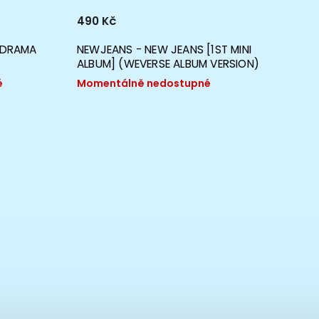
490 Kč
699 K
M DRAMA
NEWJEANS - NEW JEANS [1ST MINI
NEWJE
ALBUM] (WEVERSE ALBUM VERSION)
ALBUM
é
Momentálně nedostupné
Momen