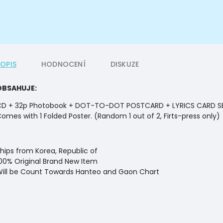
POPIS
HODNOCENÍ
DISKUZE
OBSAHUJE:
D + 32p Photobook + DOT-TO-DOT POSTCARD + LYRICS CARD SE
omes with 1 Folded Poster. (Random 1 out of 2, Firts-press only)
hips from Korea, Republic of
00% Original Brand New Item
ill be Count Towards Hanteo and Gaon Chart