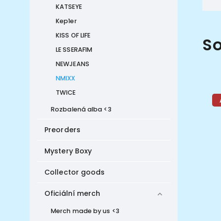
KATSEYE
Kep1er
KISS OF LIFE
So
LE SSERAFIM
NEWJEANS
NMIXX
TWICE
Akce
Rozbalená alba <3
Preorders
Mystery Boxy
Collector goods
Oficiální merch
569 Kč
–14 %
Merch made by us <3