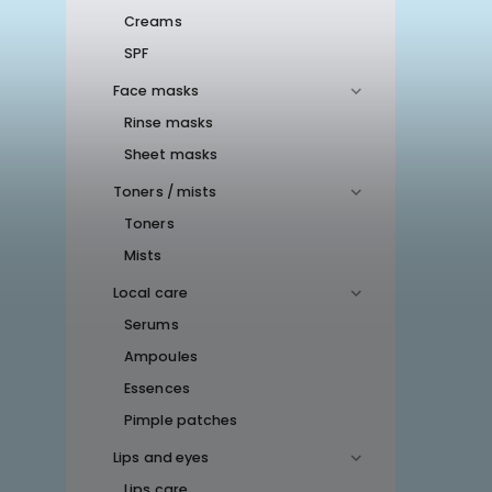
Creams
SPF
Face masks
Rinse masks
Sheet masks
Toners / mists
Toners
Mists
Local care
Serums
Ampoules
Essences
Pimple patches
Lips and eyes
Lips care