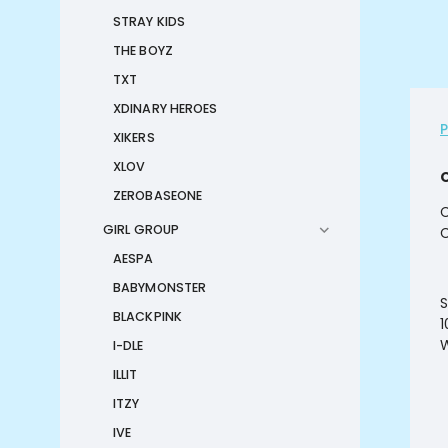
STRAY KIDS
THE BOYZ
TXT
XDINARY HEROES
XIKERS
XLOV
ZEROBASEONE
C
GIRL GROUP
C
AESPA
BABYMONSTER
S
BLACKPINK
1
W
I-DLE
ILLIT
ITZY
IVE