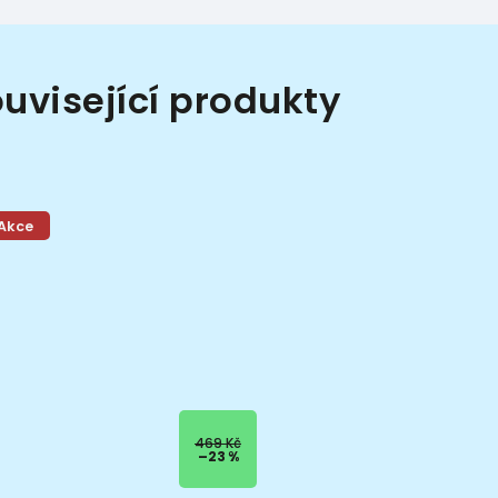
uvisející produkty
Akce
469 Kč
–23 %