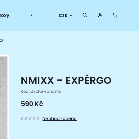
Boxy
Collector goods
Oficiální merch
CZK
GO
NMIXX - EXPÉRGO
Kód:
Zvolte variantu
590 Kč
Neohodnoceno