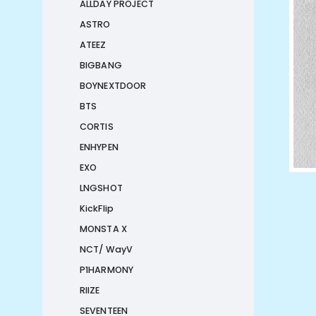
ALLDAY PROJECT
ASTRO
ATEEZ
BIGBANG
BOYNEXTDOOR
BTS
CORTIS
ENHYPEN
EXO
LNGSHOT
KickFlip
MONSTA X
NCT/ WayV
P1HARMONY
RIIZE
SEVENTEEN