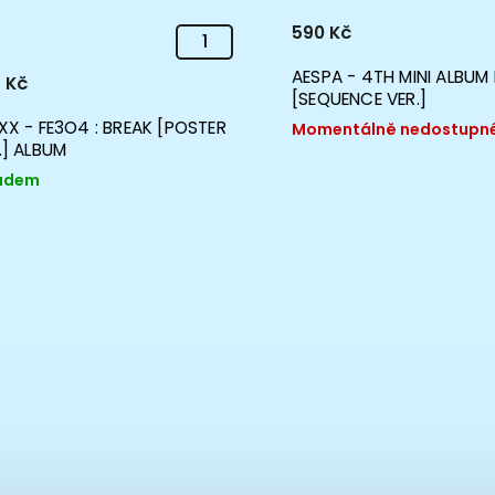
590 Kč
AESPA - 4TH MINI ALBU
 Kč
[SEQUENCE VER.]
XX - FE3O4 : BREAK [POSTER
Momentálně nedostupn
.] ALBUM
adem