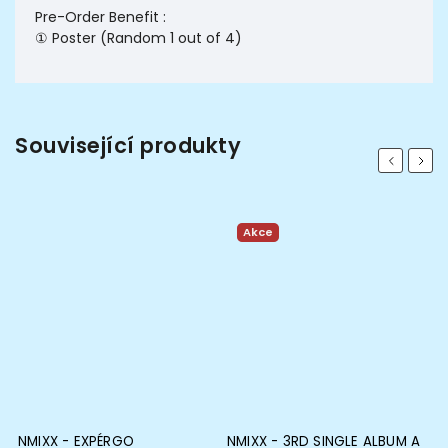
Pre-Order Benefit :
① Poster (Random 1 out of 4)
Související produkty
Previous
Next
Akce
3
NMIXX - EXPÉRGO
NMIXX - 3RD SINGLE ALBUM A
A