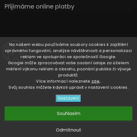
Přijímáme online platby
Instagram
Na našem webu používáme soubory cookies k zajištění
správného fungování, analýze návštěvnosti a personalizaci
reklam ve spolupráci se společností Google.
Google může zpracovávat vaše osobní údaje za účelem
měření výkonu reklam a obsahu, poznání publika či vývoje
produktů.
Ať už ti nic neunikne!
Více informací naleznete
zde
.
Svůj souhlas můžete kdykoli upravit v nastavení cookies.
Copyright 2026
3RACHAshop
. Všechna práva
Nastavení
vyhrazena.
Upravit nastavení cookies
Souhlasím
Vytvořil
Shoptet
| Design
Shoptak.cz
Odmítnout