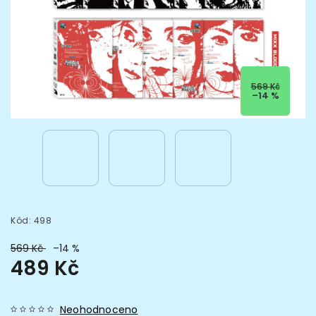
569 Kč
–14 %
Kód:
498
569 Kč
–14 %
489 Kč
Neohodnoceno