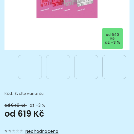
od 640
Kč
až –3 %
Kód:
Zvolte variantu
od 640 Kč
až –3 %
od
619 Kč
Neohodnoceno