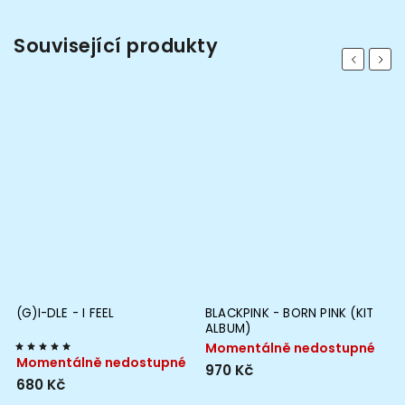
Související produkty
Previous
Next
(G)I-DLE - I FEEL
BLACKPINK - BORN PINK (KIT
I
ALBUM)
A
Momentálně nedostupné
S
Momentálně nedostupné
970 Kč
4
680 Kč