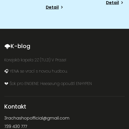
Detail
Detail
🌩K-blog
Korejská kapela 2Z (TU:ZI) V Praze!
🎧 YENA se vrací s novou hudbou.
💔 Šok pro ENGENE: Heeseung opouští ENHYPEN
Kontakt
3rachashopofficial
@
gmail.com
739 430 777