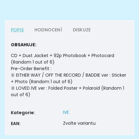
POPIS
HODNOCENÍ
DISKUZE
OBSAHUJE:
CD + Dust Jacket + 92p Photobook + Photocard
(Random 1 out of 6)
Pre-Order Benefit :
① EITHER WAY / OFF THE RECORD / BADDIE ver : Sticker
+ Photo (Random 1 out of 6)
② LOVED IVE ver : Folded Poster + Polaroid (Random 1
out of 6)
IVE
Kategorie
:
Zvolte variantu
EAN
: