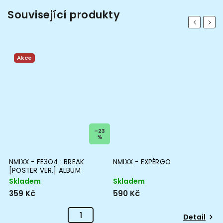
Související produkty
Previous
Next
Akce
4
–23
%
NMIXX - FE3O4 : BREAK
NMIXX - EXPÉRGO
[POSTER VER.] ALBUM
Skladem
Skladem
359 Kč
590 Kč
Detail