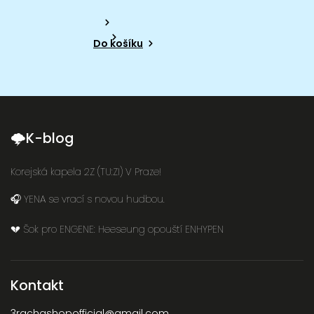
Do košíku
🌩K-blog
Korejská kapela 2Z (TU:ZI) V Praze!
🎧 YENA se vrací s novou hudbou.
💔 Šok pro ENGENE: Heeseung opouští ENHYPEN
Kontakt
3rachashopofficial
@
gmail.com