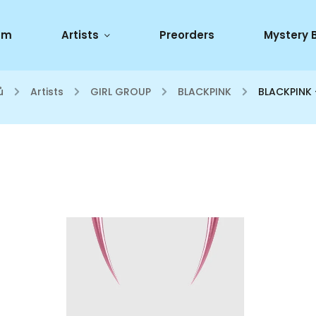
um
Artists
Preorders
Mystery 
ů
/
Artists
/
GIRL GROUP
/
BLACKPINK
/
BLACKPINK 