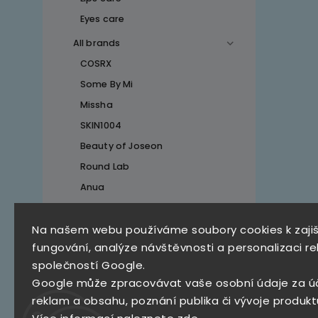
Eyes care
All brands
COSRX
Some By Mi
Missha
SKIN1004
Beauty of Joseon
Round Lab
Anua
Na našem webu používáme soubory cookies k zaji
Top 10 produktů
fungování, analýze návštěvnosti a personalizaci re
společností Google.
SKZ Mystery Box
Google může zpracovávat vaše osobní údaje za ú
790 Kč
reklam a obsahu, poznání publika či vývoje produkt