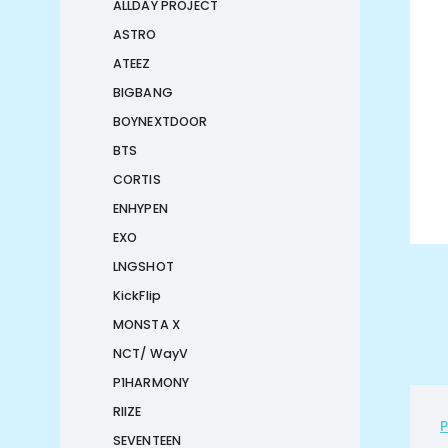
ALLDAY PROJECT
ASTRO
ATEEZ
BIGBANG
BOYNEXTDOOR
BTS
CORTIS
ENHYPEN
EXO
LNGSHOT
KickFlip
MONSTA X
NCT/ WayV
P1HARMONY
RIIZE
SEVENTEEN