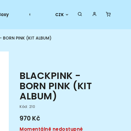
Boxy
Collector goods
Oficiální merch
CZK
- BORN PINK (KIT ALBUM)
BLACKPINK -
BORN PINK (KIT
ALBUM)
Kód:
210
970 Kč
Momentálně nedostupné