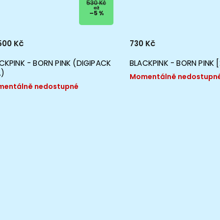
530 Kč
až
–5 %
00 Kč
730 Kč
CKPINK - BORN PINK (DIGIPACK
BLACKPINK - BORN PINK 
.)
Momentálně nedostupn
entálně nedostupné