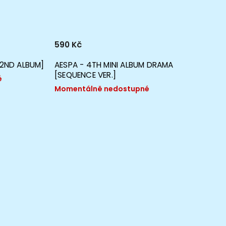
590 Kč
619
od
[2ND ALBUM]
AESPA - 4TH MINI ALBUM DRAMA
IVE - 
[SEQUENCE VER.]
é
Momen
Momentálně nedostupné