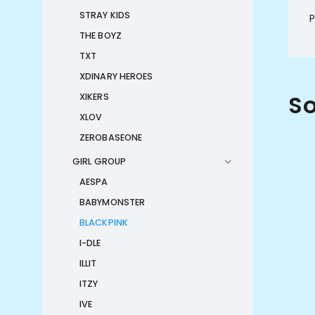
STRAY KIDS
P
THE BOYZ
TXT
XDINARY HEROES
So
XIKERS
XLOV
ZEROBASEONE
GIRL GROUP
AESPA
BABYMONSTER
BLACKPINK
I-DLE
ILLIT
ITZY
IVE