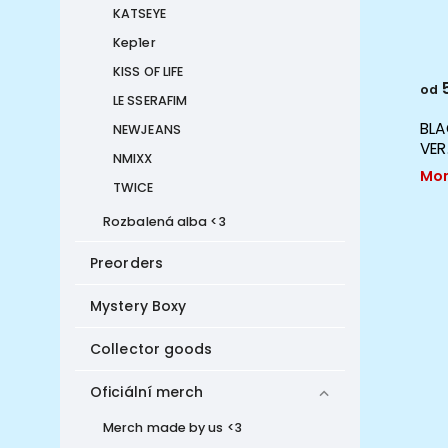
KATSEYE
Kep1er
KISS OF LIFE
740 Kč
5
od
LE SSERAFIM
BLACKPINK - 1ST FULL ALBUM THE
BLA
NEWJEANS
ALBUM
VER
NMIXX
Skladem
Mom
TWICE
Rozbalená alba <3
Preorders
Mystery Boxy
Collector goods
Oficiální merch
Merch made by us <3