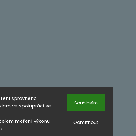
štění správného
Souhlasím
klam ve spolupráci se
čelem měření výkonu
Odmítnout
ů.