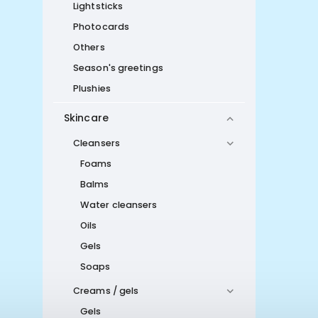
Lightsticks
Photocards
Others
Season's greetings
Plushies
Skincare
Cleansers
Foams
Balms
Water cleansers
Oils
Gels
Soaps
Creams / gels
Gels