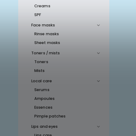
Creams
SPF
Face masks
Rinse masks
Sheet masks
Toners / mists
Toners
Mists
Local care
Serums
Ampoules
Essences
Pimple patches
Lips and eyes
Lips care