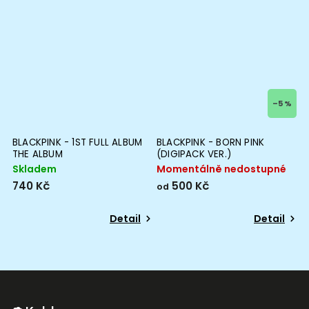
–5 %
BLACKPINK - 1ST FULL ALBUM
BLACKPINK - BORN PINK
A
THE ALBUM
(DIGIPACK VER.)
V
Skladem
Momentálně nedostupné
M
740 Kč
500 Kč
5
od
Detail
Detail