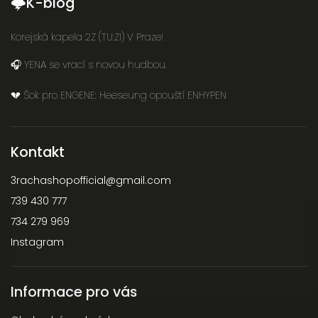
🌩K-blog
Korejská kapela 2Z (TU:ZI) V Praze!
🎧 YENA se vrací s novou hudbou.
💔 Šok pro ENGENE: Heeseung opouští ENHYPEN
Kontakt
3rachashopofficial
@
gmail.com
739 430 777
734 279 969
Instagram
Informace pro vás